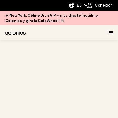
ES
Conexión
✈️
New York, Céline Dion VIP
y más:
¡hazte inquilino
Colonies
y
gira la ColoWheel!
🎁