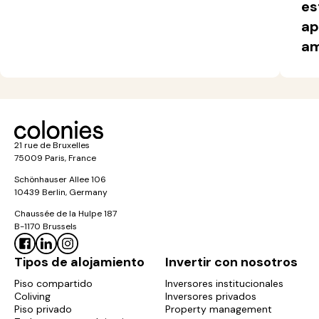
es
ap
am
21 rue de Bruxelles
75009 Paris, France
Schönhauser Allee 106
10439 Berlin, Germany
Chaussée de la Hulpe 187
B-1170 Brussels
Tipos de alojamiento
Invertir con nosotros
Piso compartido
Inversores institucionales
Coliving
Inversores privados
Piso privado
Property management