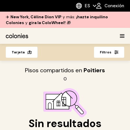
ES
Conexión
✈️
New York, Céline Dion VIP
y más:
¡hazte inquilino
Colonies
y
gira la ColoWheel!
🎁
Tarjeta
Filtros
Pisos compartidos en
Poitiers
0
Sin resultados