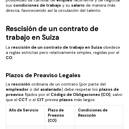
posibilidad de cambiar de
empleo
fácilmente y de negociar
sus
condiciones de trabajo
y su
salario
de manera más
directa, favoreciendo así la circulación del talento.
Rescisión de un contrato de
trabajo en Suiza
La
rescisión de un contrato de trabajo en Suiza
obedece
a reglas estrictas pero relativamente simples, regidas por el
CO
.
Plazos de Preaviso Legales
La
rescisión
ordinaria de un contrato (por parte del
empleador
o del
asalariado
) debe respetar los
plazos de
preaviso
fijados por el
Código de Obligaciones (CO)
, salvo
que el
CCT
o el
CIT
prevea
plazos
más largos:
Año de Servicio
Plazo de
Condiciones de
Preaviso
Rescisión
(CO)