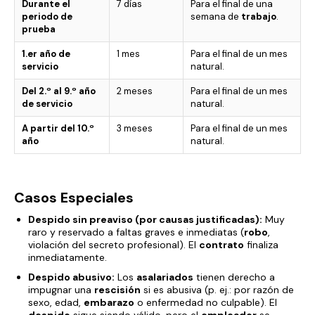
Durante el
7 días
Para el final de una
periodo de
semana de
trabajo
.
prueba
1.er año de
1 mes
Para el final de un mes
servicio
natural.
Del 2.º al 9.º año
2 meses
Para el final de un mes
de servicio
natural.
A partir del 10.º
3 meses
Para el final de un mes
año
natural.
Casos Especiales
Despido sin preaviso (por causas justificadas):
Muy
raro y reservado a faltas graves e inmediatas (
robo
,
violación del secreto profesional). El
contrato
finaliza
inmediatamente.
Despido abusivo:
Los
asalariados
tienen derecho a
impugnar una
rescisión
si es abusiva (p. ej.: por razón de
sexo, edad,
embarazo
o enfermedad no culpable). El