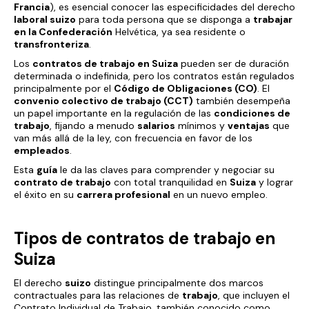
Francia
), es esencial conocer las especificidades del derecho
laboral suizo
para toda persona que se disponga a
trabajar
en la Confederación
Helvética, ya sea residente o
transfronteriza
.
Los
contratos de trabajo en Suiza
pueden ser de duración
determinada o indefinida, pero los contratos están regulados
principalmente por el
Código de Obligaciones (CO)
. El
convenio colectivo de trabajo (CCT)
también desempeña
un papel importante en la regulación de las
condiciones de
trabajo
, fijando a menudo
salarios
mínimos y
ventajas
que
van más allá de la ley, con frecuencia en favor de los
empleados
.
Esta
guía
le da las claves para comprender y negociar su
contrato de trabajo
con total tranquilidad en
Suiza
y lograr
el éxito en su
carrera profesional
en un nuevo empleo.
Tipos de contratos de trabajo en
Suiza
El derecho
suizo
distingue principalmente dos marcos
contractuales para las relaciones de
trabajo
, que incluyen el
Contrato Individual de Trabajo, también conocido como