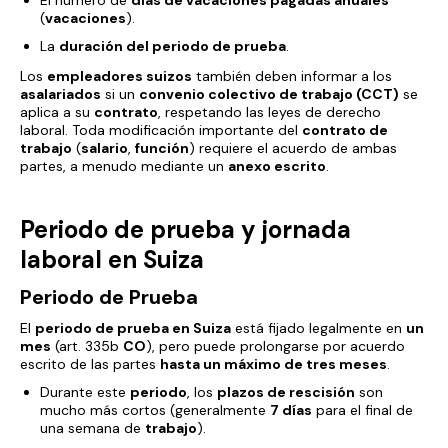
El número de
días de vacaciones pagadas anuales
(
vacaciones
).
La
duración del periodo de prueba
.
Los
empleadores suizos
también deben informar a los
asalariados
si un
convenio colectivo de trabajo (CCT)
se
aplica a su
contrato
, respetando las leyes de derecho
laboral. Toda modificación importante del
contrato de
trabajo
(
salario
,
función
) requiere el acuerdo de ambas
partes, a menudo mediante un
anexo escrito
.
Periodo de prueba y jornada
laboral en Suiza
Periodo de Prueba
El
periodo de prueba en Suiza
está fijado legalmente en
un
mes
(art. 335b
CO
), pero puede prolongarse por acuerdo
escrito de las partes
hasta un máximo de tres meses
.
Durante este
periodo
, los
plazos de rescisión
son
mucho más cortos (generalmente
7 días
para el final de
una semana de
trabajo
).