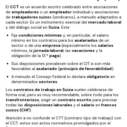
El
CCT
es un acuerdo escrito celebrado entre asociaciones
de
empleadores
o un
empleador
individual y asociaciones
de
trabajadores suizo
s (sindicatos), a menudo adaptados a
cada sector. Es un instrumento esencial del
mercado laboral
y del diálogo social en
Suiza
. Este:
Fija
condiciones mínimas
y, en particular, el salario
mínimo en los contratos para los
asalariados
de un
sector o de una
empresa
(especialmente los
salarios
mínimos, la
jornada laboral
, las
vacaciones
y la
obligación de la 13.ª
paga
).
Sus disposiciones prevalecen sobre el CIT si son más
favorables al
asalariado
(
principio de favorabilidad
).
A menudo el Consejo Federal lo declara
obligatorio
en
determinados
sectores
.
Los
contratos de trabajo en Suiza
suelen celebrarse de
forma oral, pero es muy recomendable, sobre todo para los
transfronterizos
, exigir un
contrato escrito
para precisar
todas las
disposiciones laborales
y el
salario
en
francos
suizos (CHF)
.
Atención a no confundir el CTT (contrato tipo de trabajo) con
el CCT:
estos
son actos normativos promulgados por el