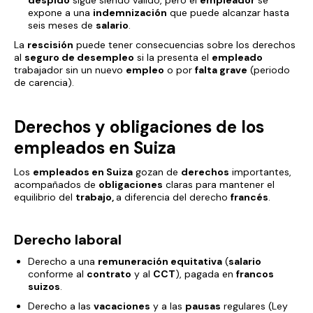
despido
sigue siendo válido, pero el
empleador
se
expone a una
indemnización
que puede alcanzar hasta
seis meses de
salario
.
La
rescisión
puede tener consecuencias sobre los derechos
al
seguro de desempleo
si la presenta el
empleado
trabajador sin un nuevo
empleo
o por
falta grave
(periodo
de carencia).
Derechos y obligaciones de los
empleados en Suiza
Los
empleados en Suiza
gozan de
derechos
importantes,
acompañados de
obligaciones
claras para mantener el
equilibrio del
trabajo,
a diferencia del derecho
francés
.
Derecho laboral
Derecho a una
remuneración equitativa
(
salario
conforme al
contrato
y al
CCT
), pagada en
francos
suizos
.
Derecho a las
vacaciones
y a las
pausas
regulares (Ley