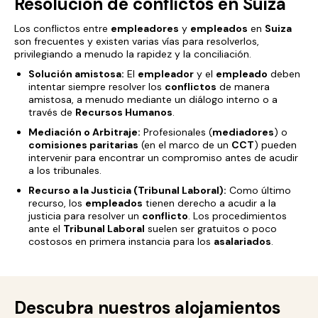
Resolución de conflictos en Suiza
Los conflictos entre
empleadores
y
empleados
en
Suiza
son frecuentes y existen varias vías para resolverlos,
privilegiando a menudo la rapidez y la conciliación.
Solución amistosa:
El
empleador
y el
empleado
deben
intentar siempre resolver los
conflictos
de manera
amistosa, a menudo mediante un diálogo interno o a
través de
Recursos Humanos
.
Mediación o Arbitraje:
Profesionales (
mediadores
) o
comisiones paritarias
(en el marco de un
CCT
) pueden
intervenir para encontrar un compromiso antes de acudir
a los tribunales.
Recurso a la Justicia (Tribunal Laboral):
Como último
recurso, los
empleados
tienen derecho a acudir a la
justicia para resolver un
conflicto
. Los procedimientos
ante el
Tribunal Laboral
suelen ser gratuitos o poco
costosos en primera instancia para los
asalariados
.
Descubra nuestros alojamientos