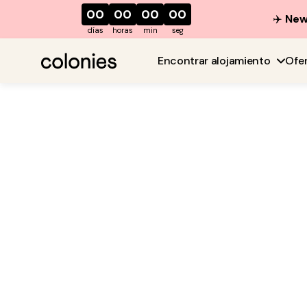
00
00
00
00
✈️
New 
días
horas
min
seg
Encontrar alojamiento
Ofe