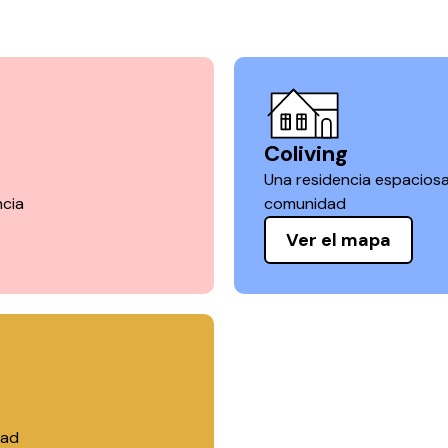
Coliving
Una residencia espacios
ncia
comunidad
Ver el mapa
dad