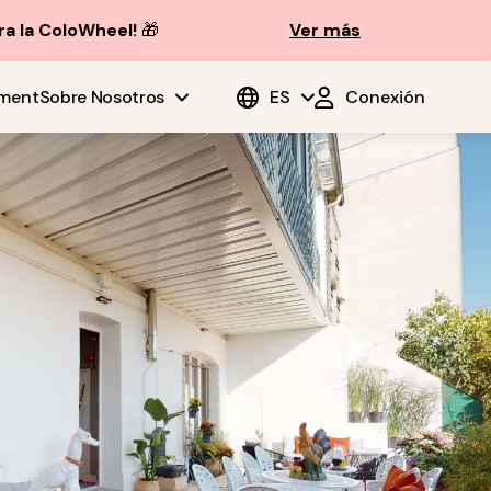
ra la ColoWheel!
🎁
Ver más
ment
Sobre Nosotros
ES
Conexión