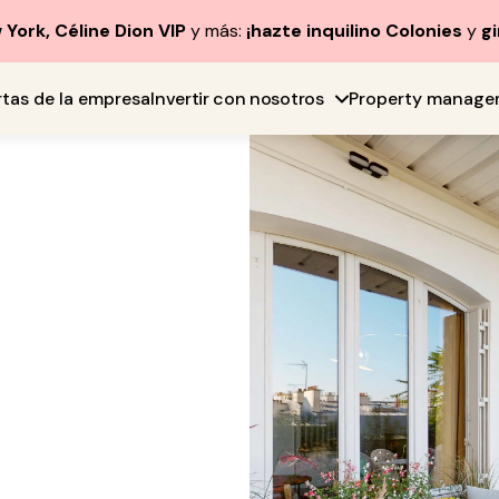
York, Céline Dion VIP
y más:
¡hazte inquilino Colonies
y
gi
rtas de la empresa
Invertir con nosotros
Property manage