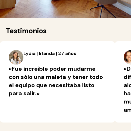
Testimonios
Lydia | Irlanda | 27 años
«Fue increíble poder mudarme
«D
con sólo una maleta y tener todo
di
el equipo que necesitaba listo
al
para salir.»
ha
mu
am