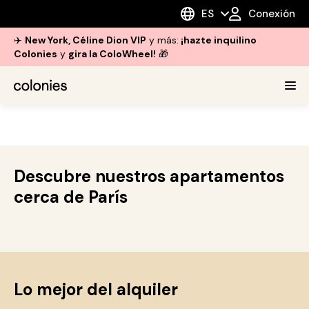
ES
Conexión
✈️
New York, Céline Dion VIP
y más:
¡hazte inquilino
Colonies
y
gira la ColoWheel!
🎁
Descubre nuestros apartamentos
cerca de París
Lo mejor del alquiler