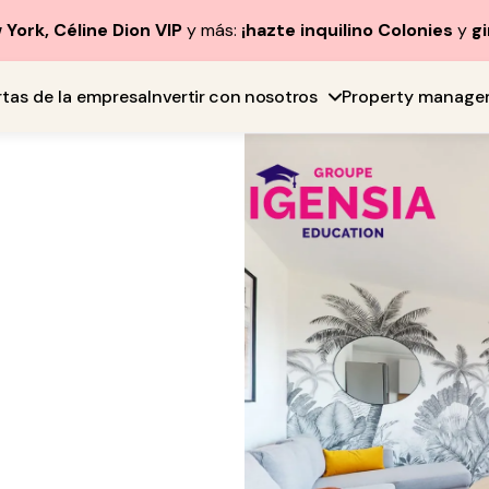
York, Céline Dion VIP
y más:
¡hazte inquilino Colonies
y
gi
rtas de la empresa
Invertir con nosotros
Property manage