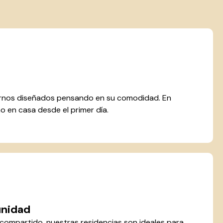
rnos diseñados pensando en su comodidad. En
o en casa desde el primer día.
unidad
o compartido, nuestras residencias son ideales para