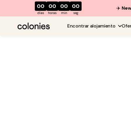
00
00
00
00
✈️
New 
días
horas
min
seg
Encontrar alojamiento
Ofe