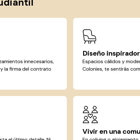
udiantil
Diseño inspirador
zamientos innecesarios,
Espacios cálidos y mode
d y la firma del contrato
Colonies, te sentirás com
Vivir en una com
a el último detalle. Ni
En coliving o alojamient