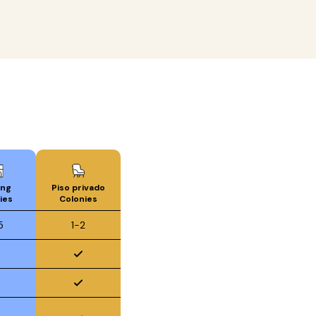
ing
Piso privado
ies
Colonies
5
1-2