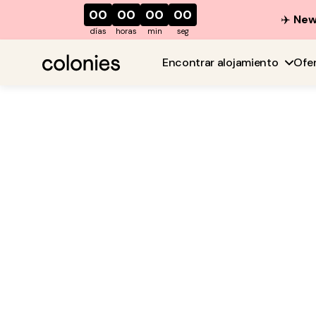
00
00
00
00
✈️
New 
días
horas
min
seg
Encontrar alojamiento
Ofe