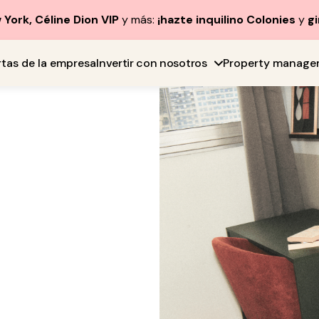
York, Céline Dion VIP
y más:
¡hazte inquilino Colonies
y
gi
rtas de la empresa
Invertir con nosotros
Property manage