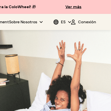
ra la ColoWheel!
🎁
Ver más
ment
Sobre Nosotros
ES
Conexión