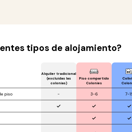
entes tipos de alojamiento?
Alquiler tradicional
(excluidas las
Piso compartido
Coliv
colonias)
Colonies
Colon
e piso
-
3-6
7-1