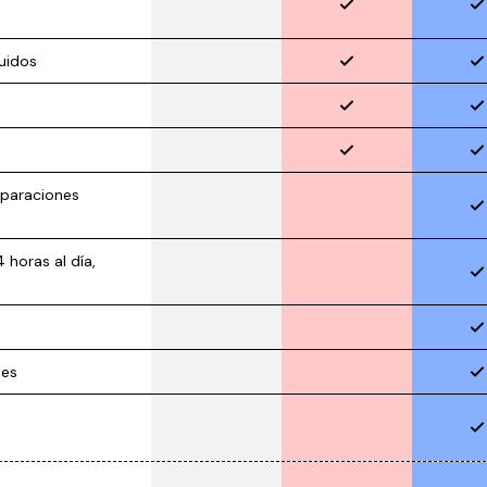
luidos
eparaciones
horas al día,
nes