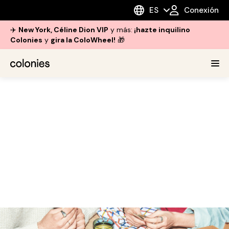
ES
Conexión
✈️
New York, Céline Dion VIP
y más:
¡hazte inquilino
Colonies
y
gira la ColoWheel!
🎁