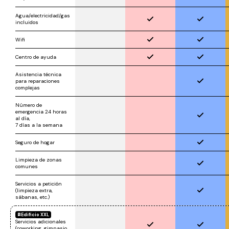
Agua/electricidad/gas
incluidos
Wifi
Centro de ayuda
Asistencia técnica
para reparaciones
complejas
Número de
emergencia 24 horas
al día,
7 días a la semana
Seguro de hogar
Limpieza de zonas
comunes
Servicios a petición
(limpieza extra,
sábanas, etc.)
Edificio XXL
Servicios adicionales
(coworking, gimnasio,