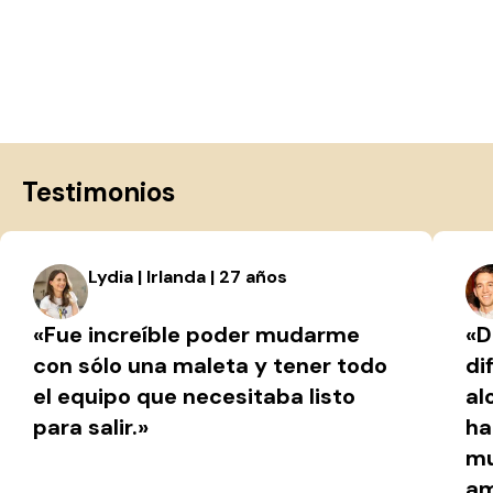
Testimonios
Lydia | Irlanda | 27 años
«Fue increíble poder mudarme
«D
con sólo una maleta y tener todo
di
el equipo que necesitaba listo
al
para salir.»
ha
mu
am