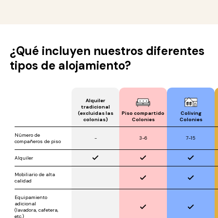
¿Qué incluyen nuestros diferentes
tipos de alojamiento?
Alquiler
tradicional
(excluidas las
Piso compartido
Coliving
colonias)
Colonies
Colonies
Número de
-
3-6
7-15
compañeros de piso
Alquiler
Mobiliario de alta
calidad
Equipamiento
adicional
(lavadora, cafetera,
etc.)