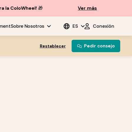
ra la ColoWheel!
🎁
Ver más
ment
Sobre Nosotros
ES
Conexión
Pedir consejo
Restablecer