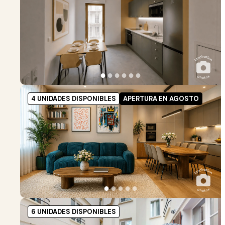
●
●
●
●
●
●
4 UNIDADES DISPONIBLES
APERTURA EN AGOSTO
●
●
●
●
●
6 UNIDADES DISPONIBLES