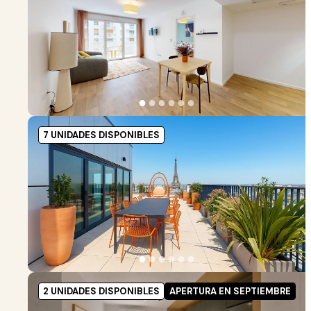
●
●
●
●
●
●
7 UNIDADES DISPONIBLES
●
●
●
●
●
●
2 UNIDADES DISPONIBLES
APERTURA EN SEPTIEMBRE