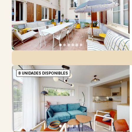
●
●
●
●
●
●
8 UNIDADES DISPONIBLES
●
●
●
●
●
●