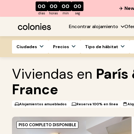
00
00
00
00
✈️
New 
días
horas
min
seg
Encontrar alojamiento
Ofe
Ciudades
Precios
Tipo de hábitat
Viviendas en
París
France
Alojamientos amueblados
Reserva 100% en línea
Alq
PISO COMPLETO DISPONIBLE