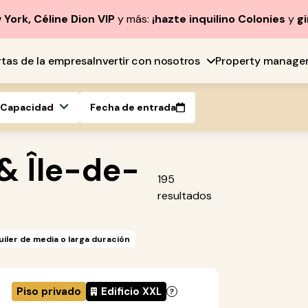
York, Céline Dion VIP
y más:
¡hazte inquilino Colonies
y
gi
rtas de la empresa
Invertir con nosotros
Property manage
Capacidad
Fecha de entrada
 & Île-de-
195
resultados
uiler de media o larga duración
Piso privado
Edificio XXL