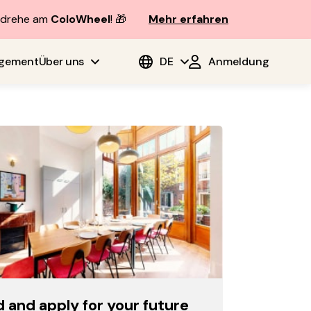
d drehe am
ColoWheel
! 🎁
Mehr erfahren
agement
Über uns
DE
Anmeldung
d and apply for your future