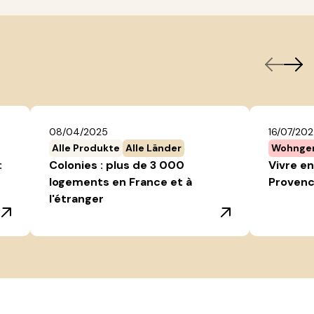
08/04/2025
16/07/20
Alle Produkte
Alle Länder
Wohnge
:
Colonies : plus de 3 000
Vivre en
logements en France et à
Provenc
l'étranger