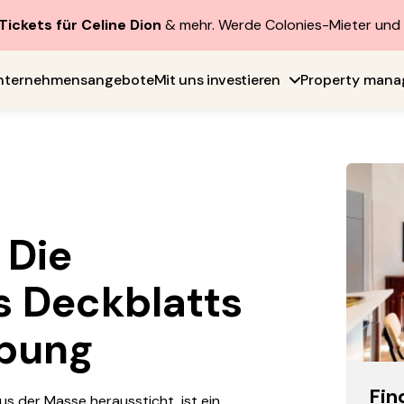
Tickets für Celine Dion
& mehr. Werde Colonies-Mieter un
nternehmensangebote
Mit uns investieren
Property man
 Die
 Deckblatts
rbung
Fin
s der Masse heraussticht, ist ein