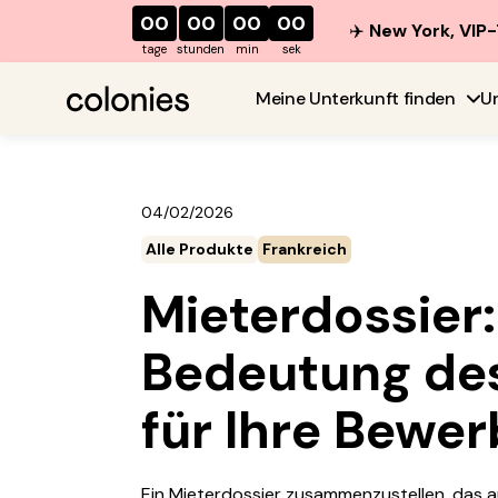
00
00
00
00
✈️
New York, VIP-
tage
stunden
min
sek
Meine Unterkunft finden
U
04/02/2026
Alle Produkte
Frankreich
Mieterdossier:
Bedeutung des
für Ihre Bewe
Ein Mieterdossier zusammenzustellen, das au