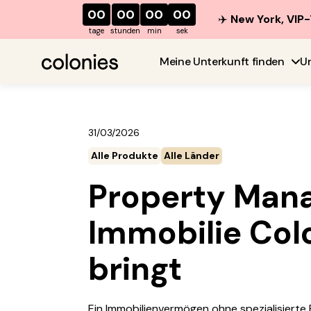
00
00
00
00
✈️
New York, VIP-
tage
stunden
min
sek
Meine Unterkunft finden
U
31/03/2026
Alle Produkte
Alle Länder
Property Mana
Immobilie Colo
bringt
Ein Immobilienvermögen ohne spezialisierte