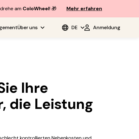
d drehe am
ColoWheel
! 🎁
Mehr erfahren
agement
Über uns
DE
Anmeldung
ie Ihre
, die Leistung
 schlecht kontrollierten Nebenkosten und