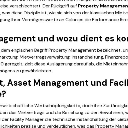
 leise verschlechtert. Der Rückgriff auf
Property Managemen
 was diese Disziplin ist, wie sie sich von der klassischen Mi
agung Ihrer Vermögenswerte an Colonies die Performance Ihre
agement und wozu dient es ko
t dem englischen Begriff
Property Management
bezeichnet, um
marktung, Mietvertragsverwaltung, Instandhaltung, Finanzrepo
70
geregelt, zielt diese Auslagerung darauf ab, die Mieteinna
mögens zu gewährleisten.
, Asset Management und Faci
e?
ienwirtschaftliche Wertschöpfungskette, doch ihre Zuständigk
eben des Mietvertrags und die Beziehung zu den Bewohnern,
d der
Facility Manager
die technische Instandhaltung der Geb
lichkeiten präzise und verdeutlichen, was das
Property Mana