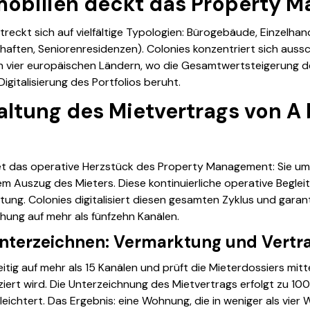
mobilien deckt das Property 
eckt sich auf vielfältige Typologien: Bürogebäude, Einzelhand
ften, Seniorenresidenzen). Colonies konzentriert sich aussc
n vier europäischen Ländern, wo die Gesamtwertsteigerung de
igitalisierung des Portfolios beruht.
altung des Mietvertrags von A 
et das operative Herzstück des
Property Management
: Sie u
 Auszug des Mieters. Diese kontinuierliche operative Beglei
ng. Colonies digitalisiert diesen gesamten Zyklus und garanti
hung auf mehr als fünfzehn Kanälen.
unterzeichnen: Vermarktung und Vertr
eitig auf mehr als 15 Kanälen und prüft die Mieterdossiers mitt
ziert wird. Die Unterzeichnung des Mietvertrags erfolgt zu 10
leichtert. Das Ergebnis: eine Wohnung, die in weniger als vier