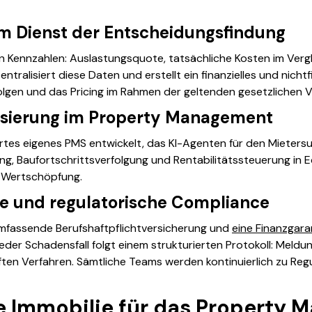
im Dienst der Entscheidungsfindung
n Kennzahlen: Auslastungsquote, tatsächliche Kosten im Vergl
tralisiert diese Daten und erstellt ein finanzielles und nichtf
rfolgen und das Pricing im Rahmen der geltenden gesetzlichen
tisierung im Property Management
rtes eigenes PMS entwickelt, das KI-Agenten für den Mieters
rting, Baufortschrittsverfolgung und Rentabilitätssteuerung in 
r Wertschöpfung.
le und regulatorische Compliance
umfassende Berufshaftpflichtversicherung und
eine Finanzgara
Jeder Schadensfall folgt einem strukturierten Protokoll: Meldun
ten Verfahren. Sämtliche Teams werden kontinuierlich zu Regul
re Immobilie für das Property