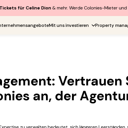
Tickets für Celine Dion
& mehr. Werde Colonies-Mieter un
nternehmensangebote
Mit uns investieren
Property man
gement: Vertrauen S
nies an, der Agentur
 Expertise zu verwalten bedeutet, sich längeren Leerständen,