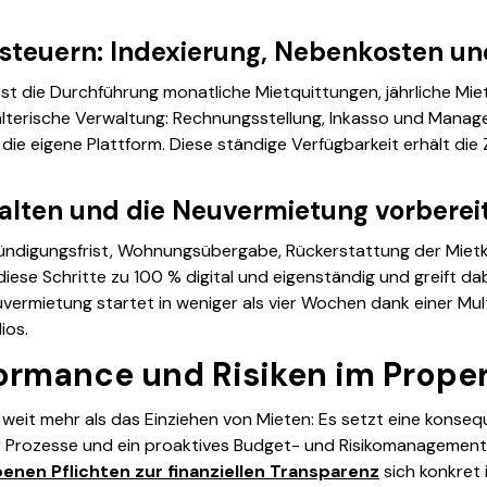
 steuern: Indexierung, Nebenkosten u
sst die Durchführung monatliche Mietquittungen, jährliche M
lterische Verwaltung: Rechnungsstellung, Inkasso und Manag
ie eigene Plattform. Diese ständige Verfügbarkeit erhält die
alten und die Neuvermietung vorberei
Kündigungsfrist, Wohnungsübergabe, Rückerstattung der Miet
iese Schritte zu 100 % digital und eigenständig und greift da
Neuvermietung startet in weniger als vier Wochen dank einer Mu
ios.
formance und Risiken im Prop
rt weit mehr als das Einziehen von Mieten: Es setzt eine kon
der Prozesse und ein proaktives Budget- und Risikomanagement
benen Pflichten zur finanziellen Transparenz
sich konkret 