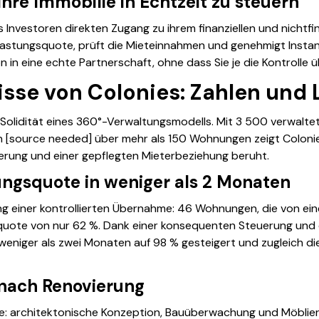
Ihre Immobilie in Echtzeit zu steuern
 Investoren direkten Zugang zu ihrem finanziellen und nichtfin
slastungsquote, prüft die Mieteinnahmen und genehmigt Inst
 in eine echte Partnerschaft, ohne dass Sie je die Kontrolle ü
isse von Colonies: Zahlen und
 Solidität eines 360°-Verwaltungsmodells. Mit 3 500 verwaltet
 [source needed] über mehr als 150 Wohnungen zeigt Colonies
isierung und einer gepflegten Mieterbeziehung beruht.
ungsquote in weniger als 2 Monaten
ung einer kontrollierten Übernahme: 46 Wohnungen, die von e
squote von nur 62 %. Dank einer konsequenten Steuerung und 
 weniger als zwei Monaten auf 98 % gesteigert und zugleich di
nach Renovierung
 architektonische Konzeption, Bauüberwachung und Möblieru