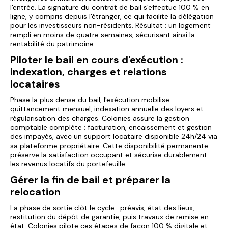
l'entrée. La signature du contrat de bail s'effectue 100 % en
ligne, y compris depuis l'étranger, ce qui facilite la délégation
pour les investisseurs non-résidents. Résultat : un logement
rempli en moins de quatre semaines, sécurisant ainsi la
rentabilité du patrimoine.
Piloter le bail en cours d'exécution :
indexation, charges et relations
locataires
Phase la plus dense du bail, l'exécution mobilise
quittancement mensuel, indexation annuelle des loyers et
régularisation des charges. Colonies assure la gestion
comptable complète : facturation, encaissement et gestion
des impayés, avec un support locataire disponible 24h/24 via
sa plateforme propriétaire. Cette disponibilité permanente
préserve la satisfaction occupant et sécurise durablement
les revenus locatifs du portefeuille.
Gérer la fin de bail et préparer la
relocation
La phase de sortie clôt le cycle : préavis, état des lieux,
restitution du dépôt de garantie, puis travaux de remise en
état. Colonies pilote ces étapes de façon 100 % digitale et