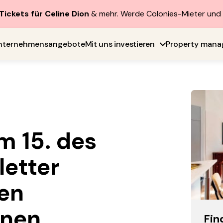
Tickets für Celine Dion
& mehr. Werde Colonies-Mieter un
nternehmensangebote
Mit uns investieren
Property man
m 15. des
etter
den
inen
Fin