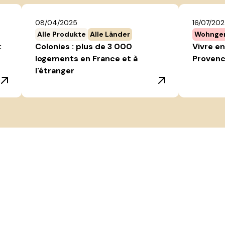
08/04/2025
16/07/20
Alle Produkte
Alle Länder
Wohnge
:
Colonies : plus de 3 000
Vivre en
logements en France et à
Provenc
l'étranger