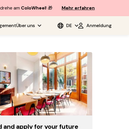
d drehe am
ColoWheel
! 🎁
Mehr erfahren
agement
Über uns
DE
Anmeldung
d and apply for your future