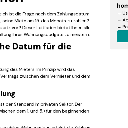
hom
→ Use
reich ist die Frage nach dem Zahlungsdatum
→ App
ch, seine Miete am 15. des Monats zu zahlen?
→ Pac
etz vor? Dieser Leitfaden bietet Ihnen alle
altung Ihres Wohnungsbudgets zu meistern.
che Datum für die
tung des Mieters. Im Prinzip wird das
 Vertrags zwischen dem Vermieter und dem
hlung
ist der Standard im privaten Sektor. Der
wischen dem 1. und 5.) für den beginnenden
m sozialen Wohnungsbau erfolgt die Zahlung