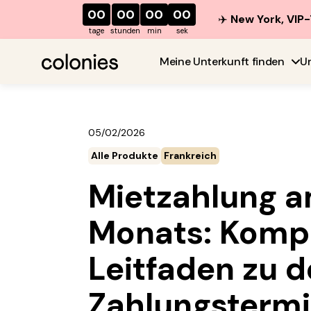
00
00
00
00
✈️
New York, VIP-
tage
stunden
min
sek
Meine Unterkunft finden
U
05/02/2026
Alle Produkte
Frankreich
Mietzahlung a
Monats: Kompl
Leitfaden zu 
Zahlungsterm