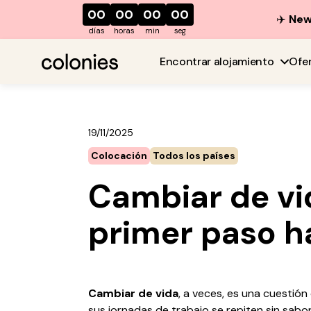
00
00
00
00
✈️
New 
días
horas
min
seg
Encontrar alojamiento
Ofe
19/11/2025
Colocación
Todos los países
Cambiar de vid
primer paso h
Cambiar de vida
, a veces, es una cuestió
sus jornadas de trabajo se repiten sin sab