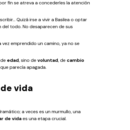
 por fin se atreva a concederles la atención
escribir…
Quizá irse a vivir a Basilea
o
optar
n del todo. No desaparecen de sus
a vez emprendido un camino, ya no se
n de
edad
, sino de
voluntad
, de
cambio
a que parecía apagada.
 de vida
dramático; a veces es un murmullo, una
r de vida
es una etapa crucial.