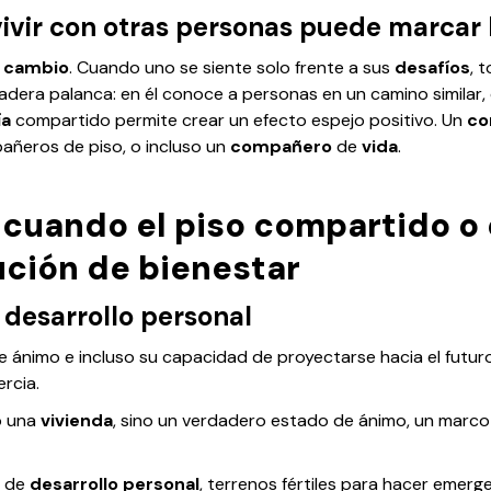
vivir con otras personas puede marcar 
l
cambio
. Cuando uno se siente solo frente a sus
desafíos
, 
adera palanca: en él conoce a personas en un camino simila
ía
compartido permite crear un efecto espejo positivo. Un
co
ñeros de piso, o incluso un
compañero
de
vida
.
 cuando el piso compartido o e
ución de bienestar
 desarrollo personal
e ánimo e incluso su capacidad de proyectarse hacia el futur
ercia.
lo una
vivienda
, sino un verdadero estado de ánimo, un marc
s de
desarrollo personal
, terrenos fértiles para hacer emer