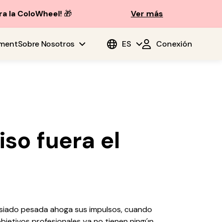
ra la ColoWheel!
🎁
Ver más
ment
Sobre Nosotros
ES
Conexión
iso fuera el
masiado pesada ahoga sus impulsos, cuando
bjetivos profesionales ya no tienen ningún