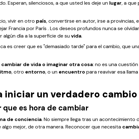
o. Esperan, silenciosos, a que usted les deje un
lugar
, a que
io, vivir en otro
país
, convertirse en autor, irse a provincias, 
ejar Francia por París
. Los deseos profundos nunca se olvida
algún día a la superficie de su
vida
.
ca es creer que es "demasiado tarde" para el cambio, que un
a
cambiar de vida o imaginar otra cosa
: no es una cuestió
ritmo
, otro
entorno
, o un
encuentro
para reavivar esa llam
a iniciar un verdadero cambio
r que es hora de cambiar
ma de conciencia
. No siempre llega tras un acontecimiento 
 algo mejor, de otra manera. Reconocer que necesita
cambia