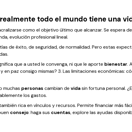
 ¿realmente todo el mundo tiene una vi
 sacralizarse como el objetivo último que alcanzar. Se espera 
nda, evolución profesional lineal.
ías de éxito, de seguridad, de normalidad. Pero estas expect
das.
gnifica que a usted le convenga, ni que le aporte
bienestar
. 
 y en paz consigo mismas? 3. Las limitaciones económicas:
ero muchas
personas
cambian de
vida
sin fortuna personal. ¿
ablemente los gastos.
ambién rica en vínculos y recursos. Permite financiar más fác
 buen
consejo
: haga sus
cuentas
, explore las ayudas disponi