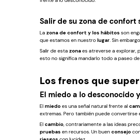
frente a lo desconocido.
Salir de su zona de confort
La
zona de confort y los hábitos
son enga
que estamos en nuestro
lugar
. Sin embarg
Salir de esta
zona
es atreverse a explorar, 
esto no significa mandarlo todo a paseo de 
Los frenos que super
El miedo a lo desconocido y
El
miedo
es una señal natural frente al
cam
extremas. Pero también puede convertirse e
El
cambio
, contrariamente a las ideas prec
pruebas
en recursos. Un buen
consejo
cons
riesgos
con lucidez.