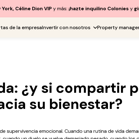
York, Céline Dion VIP
y más:
¡hazte inquilino Colonies
y
gi
rtas de la empresa
Invertir con nosotros
Property manage
a: ¿y si compartir p
acia su bienestar?
n de supervivencia emocional. Cuando una rutina de vida de
or, cuando un duelo se vuelve demasiado pesado, cuando los o