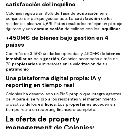
satisfacción
del inquilino
Colonies registra un 95% de
tasa
de
ocupación
en el
conjunto del parque gestionado. La
satisfacción
de los
residentes alcanza 4,6/5. Estos resultados reflejan un pilotaje
riguroso y una
comunicación
de calidad con los
inquilinos
.
+450M€ de
bienes
bajo
gestión
en 4
países
Con más de 3 500 unidades operadas y 450M€ de
bienes
inmobiliarios
bajo
gestión
, Colonies acompaña a más de
70
propietarios
e inversores en la valorización de su
patrimonio
.
Una plataforma digital propia: IA y
reporting en tiempo real
Colonies ha desarrollado un PMS propio que integra agentes
de IA para el
servicio
a los residentes y el mantenimiento
proactivo de los
edificios
. Los
propietarios
acceden en
tiempo real a un reporting financiero completo.
La oferta de
property
management
de Colonies: