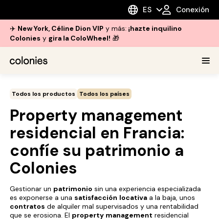
ES
Conexión
✈️
New York, Céline Dion VIP
y más:
¡hazte inquilino
Colonies
y
gira la ColoWheel!
🎁
Todos los productos
Todos los países
Property management
residencial en Francia:
confíe su patrimonio a
Colonies
Gestionar un
patrimonio
sin una experiencia especializada
es exponerse a una
satisfacción
locativa
a la baja, unos
contratos
de alquiler mal supervisados y una rentabilidad
que se erosiona. El
property
management
residencial