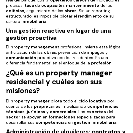
real del parque. Los
propietarios
carecen de indicadores
precisos:
tasa
de
ocupación
,
mantenimiento
de los
edificios
, seguimiento de las
obras
. Sin un reporting
estructurado, es imposible pilotar el rendimiento de su
cartera
inmobiliaria
.
Una gestión reactiva en lugar de una
gestión proactiva
El
property
management
profesional invierte esta lógica:
anticipación de las
obras
, prevención de impagos y
comunicación
proactiva con los residentes. Es una
diferencia fundamental en el enfoque de la
profesión
.
¿Qué es un
property
manager
residencial y cuáles son sus
misiones?
El
property
manager
pilota todo el ciclo
locativo
por
cuenta de los
propietarios
, movilizando
competencias
técnicas
,
jurídicas
y
comerciales
. Los
expertos
del
sector
se apoyan en
formaciones
especializadas para
desarrollar sus
competencias
en
gestión
inmobiliaria
.
Administración de alquileres:
contratos
y