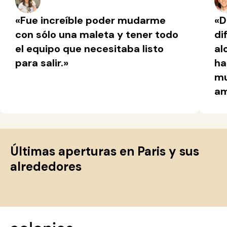
«Fue increíble poder mudarme
«D
con sólo una maleta y tener todo
di
el equipo que necesitaba listo
al
para salir.»
ha
mu
am
Últimas aperturas en Paris y sus
alrededores