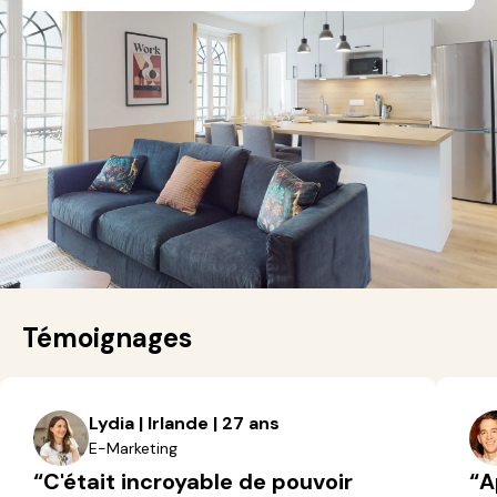
Témoignages
Lydia | Irlande | 27 ans
E-Marketing
“C'était incroyable de pouvoir
“A