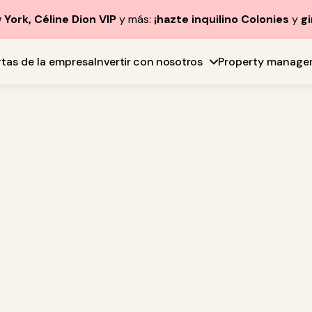
York, Céline Dion VIP
y más:
¡hazte inquilino Colonies
y
gi
rtas de la empresa
Invertir con nosotros
Property manage