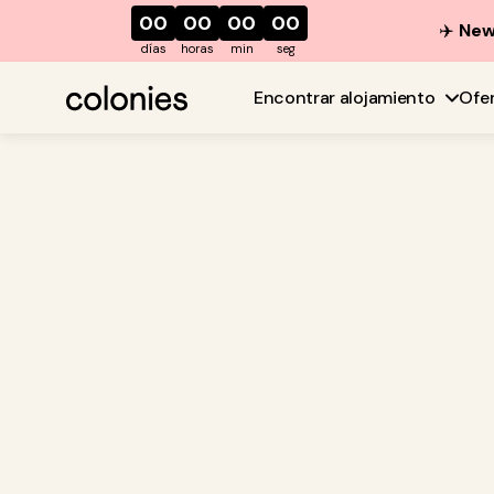
00
00
00
00
✈️
New 
días
horas
min
seg
Encontrar alojamiento
Ofe