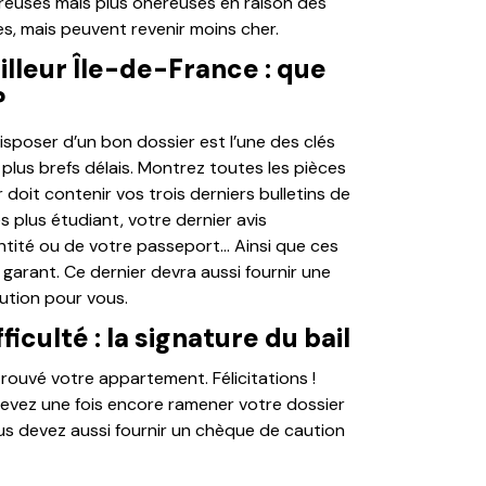
breuses mais plus onéreuses en raison des
es, mais peuvent revenir moins cher.
lleur Île-de-France : que
?
disposer d’un bon dossier est l’une des clés
plus brefs délais. Montrez toutes les pièces
 doit contenir vos trois derniers bulletins de
es plus étudiant, votre dernier avis
entité ou de votre passeport… Ainsi que ces
arant. Ce dernier devra aussi fournir une
aution pour vous.
iculté : la signature du bail
trouvé votre appartement. Félicitations !
devez une fois encore ramener votre dossier
ous devez aussi fournir un chèque de caution