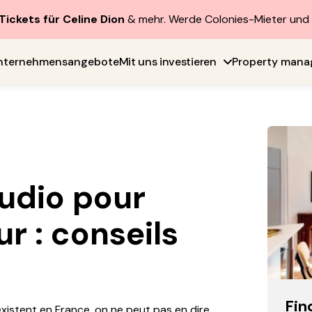
Tickets für Celine Dion
& mehr. Werde Colonies-Mieter un
nternehmensangebote
Mit uns investieren
Property man
tudio pour
ur : conseils
Fin
xistent en France, on ne peut pas en dire