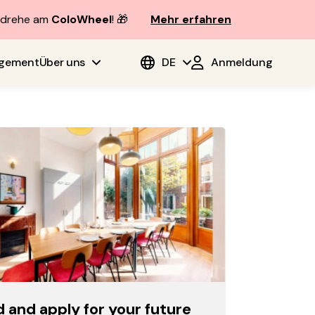
d drehe am
ColoWheel
! 🎁
Mehr erfahren
agement
Über uns
DE
Anmeldung
d and apply for your future