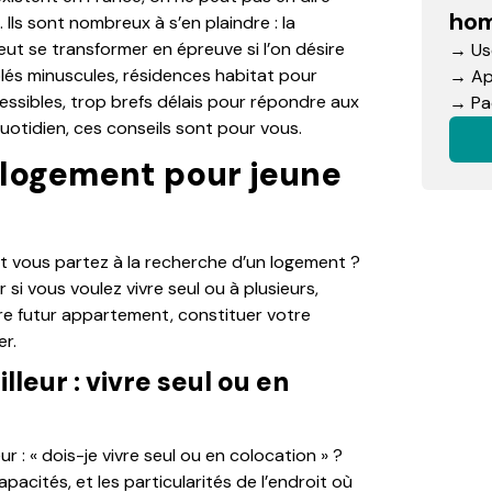
hom
Ils sont nombreux à s’en plaindre : la
peut se transformer en épreuve si l’on désire
→ Use
és minuscules, résidences habitat pour
→ App
cessibles, trop brefs délais pour répondre aux
→ Pac
otidien, ces conseils sont pour vous.
logement pour jeune
et vous partez à la recherche d’un logement ?
 si vous voulez vivre seul ou à plusieurs,
re futur appartement, constituer votre
er.
leur : vivre seul ou en
r : « dois-je vivre seul ou en colocation » ?
acités, et les particularités de l’endroit où