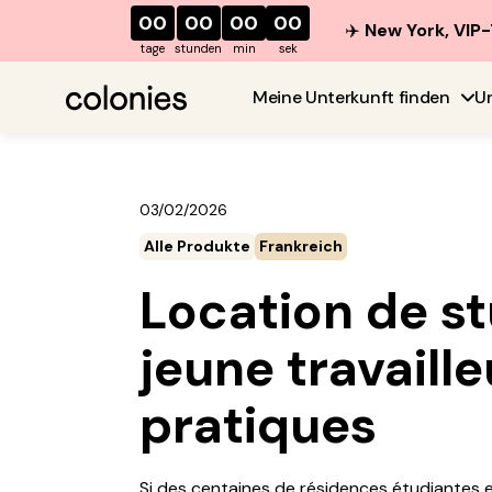
00
00
00
00
✈️
New York, VIP-
tage
stunden
min
sek
Meine Unterkunft finden
U
03/02/2026
Alle Produkte
Frankreich
Location de s
jeune travaille
pratiques
Si des centaines de résidences étudiantes e