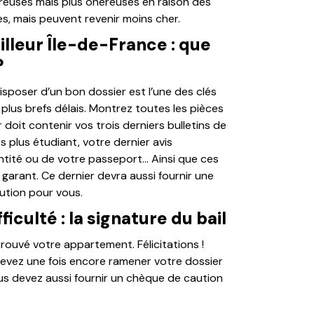
breuses mais plus onéreuses en raison des
es, mais peuvent revenir moins cher.
lleur Île-de-France : que
?
disposer d’un bon dossier est l’une des clés
plus brefs délais. Montrez toutes les pièces
 doit contenir vos trois derniers bulletins de
es plus étudiant, votre dernier avis
entité ou de votre passeport… Ainsi que ces
arant. Ce dernier devra aussi fournir une
aution pour vous.
iculté : la signature du bail
trouvé votre appartement. Félicitations !
devez une fois encore ramener votre dossier
ous devez aussi fournir un chèque de caution