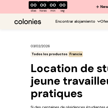
00
00
00
00
✈️
New 
días
horas
min
seg
Encontrar alojamiento
Ofe
03/02/2026
Todos los productos
Francia
Location de s
jeune travaille
pratiques
Si des centaines de résidences étudiantes e