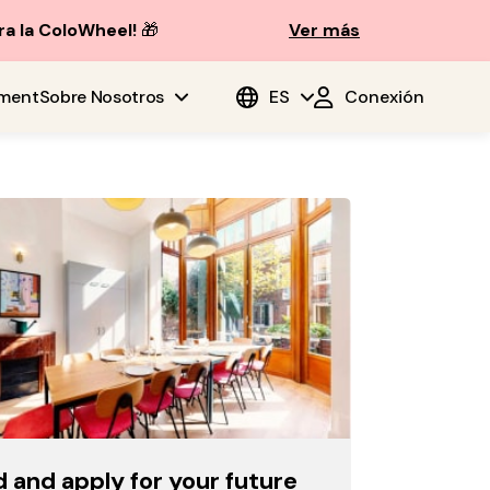
ra la ColoWheel!
🎁
Ver más
ment
Sobre Nosotros
ES
Conexión
d and apply for your future