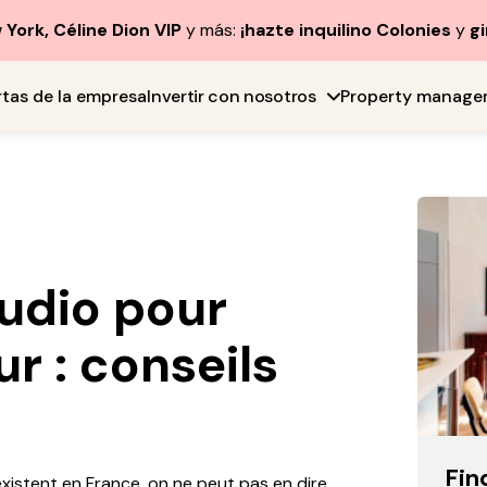
York, Céline Dion VIP
y más:
¡hazte inquilino Colonies
y
gi
rtas de la empresa
Invertir con nosotros
Property manage
tudio pour
ur : conseils
Fin
xistent en France, on ne peut pas en dire