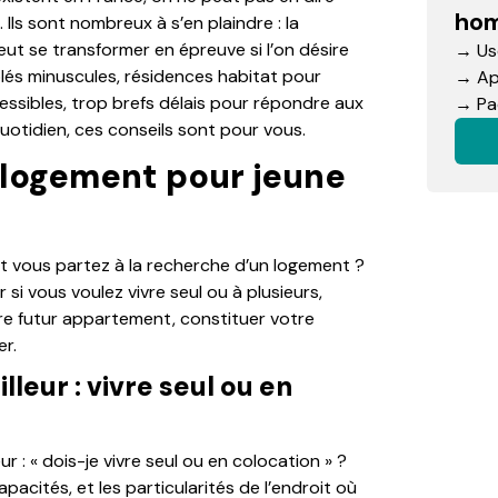
hom
Ils sont nombreux à s’en plaindre : la
peut se transformer en épreuve si l’on désire
→ Use
és minuscules, résidences habitat pour
→ App
cessibles, trop brefs délais pour répondre aux
→ Pac
otidien, ces conseils sont pour vous.
logement pour jeune
et vous partez à la recherche d’un logement ?
 si vous voulez vivre seul ou à plusieurs,
re futur appartement, constituer votre
er.
leur : vivre seul ou en
r : « dois-je vivre seul ou en colocation » ?
acités, et les particularités de l’endroit où