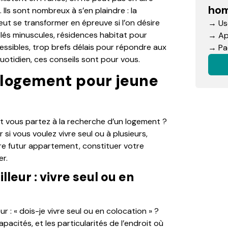
hom
Ils sont nombreux à s’en plaindre : la
peut se transformer en épreuve si l’on désire
→ Use
és minuscules, résidences habitat pour
→ App
cessibles, trop brefs délais pour répondre aux
→ Pac
otidien, ces conseils sont pour vous.
logement pour jeune
et vous partez à la recherche d’un logement ?
 si vous voulez vivre seul ou à plusieurs,
re futur appartement, constituer votre
er.
leur : vivre seul ou en
r : « dois-je vivre seul ou en colocation » ?
acités, et les particularités de l’endroit où