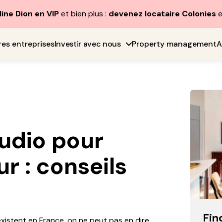
line Dion en VIP
et bien plus :
devenez locataire Colonies
e
res entreprises
Investir avec nous
Property management
A
tudio pour
ur : conseils
Fin
xistent en France, on ne peut pas en dire