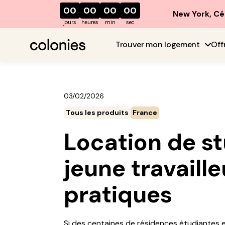
00
00
00
00
New York, Cé
jours
heures
min
sec
Trouver mon logement
Off
03/02/2026
Tous les produits
France
Location de s
jeune travaille
pratiques
Si des centaines de résidences étudiantes e