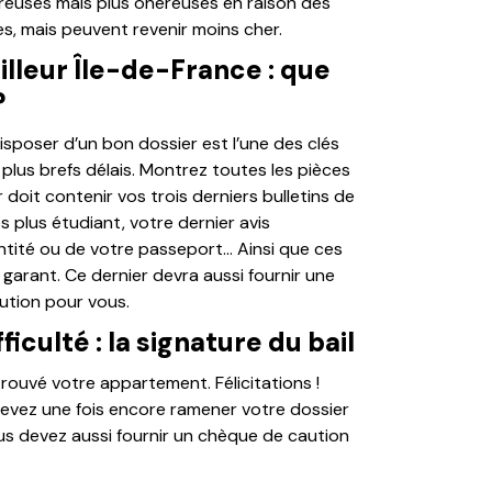
breuses mais plus onéreuses en raison des
es, mais peuvent revenir moins cher.
lleur Île-de-France : que
?
disposer d’un bon dossier est l’une des clés
plus brefs délais. Montrez toutes les pièces
 doit contenir vos trois derniers bulletins de
es plus étudiant, votre dernier avis
entité ou de votre passeport… Ainsi que ces
arant. Ce dernier devra aussi fournir une
aution pour vous.
iculté : la signature du bail
trouvé votre appartement. Félicitations !
devez une fois encore ramener votre dossier
ous devez aussi fournir un chèque de caution