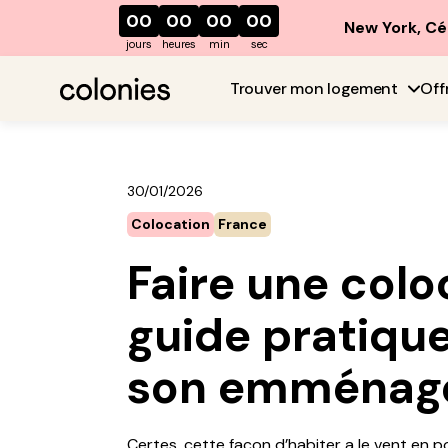
00
00
00
00
New York, Cé
jours
heures
min
sec
Trouver mon logement
Off
30/01/2026
Colocation
France
Faire une coloc
guide pratique
son emménag
Certes, cette façon d’habiter a le vent en 