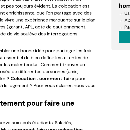
hom
st pas toujours évident. La colocation est
nt enrichissante, que l’on partage avec des
→ Use
de vivre une expérience marquante sur le plan
→ App
ves (garant, APL, acte de cautionnement,
→ Pac
mode de vie soulève des interrogations
bler une bonne idée pour partager les frais
t essentiel de bien définir les attentes de
iter les malentendus. Comment trouver un
osée de différentes personnes (amis,
ller ?
Colocation : comment faire
pour
jà le logement ? Pour vous éclairer, nous vous
ement pour faire une
ervé aux seuls étudiants. Salariés,
. Mais
comment faire une colocation