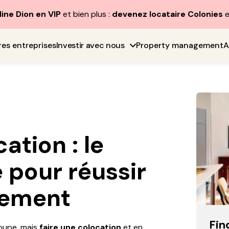
line Dion en VIP
et bien plus :
devenez locataire Colonies
e
res entreprises
Investir avec nous
Property management
A
ation : le
 pour réussir
ement
Fin
poupe, mais
faire une colocation
et en