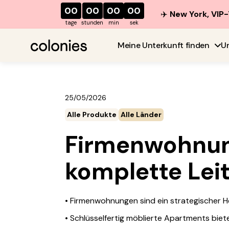
00
00
00
00
✈️
New York, VIP-
tage
stunden
min
sek
Meine Unterkunft finden
U
25/05/2026
Alle Produkte
Alle Länder
Firmenwohnung
komplette Leit
• Firmenwohnungen sind ein strategischer He
• Schlüsselfertig möblierte Apartments biete