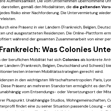
ndere Aufmerksamkeit. Die vom Unternehmen übernommene Unt
l darstellen, gemäß den Modalitäten, die
die geltenden Vors
t jedes Risiko einer Nachforderung. Die Untervermietung wieder
rleisten.
urch eine Präsenz in vier Ländern (Frankreich, Belgien, Deuts
erten und ausgestatteten Residenzen. Die Online-Plattform er
fitiert während der gesamten Zusammenarbeit von einer per
Frankreich: Was Colonies Unt
er beruflichen Mobilität hat sich
Colonies
als konkrete Ant
vier Ländern (Frankreich, Belgien, Deutschland und Schweiz) 
ioniertesten internen Mobilitätsstrategien gerecht wird.
sidenzen in den wichtigsten Wirtschaftsmetropolen: Paris, Lyon
. Diese Präsenz an mehreren Standorten ermöglicht es den Per
n, unabhängig vom Entsendungs- oder Versetzungsort der Mit
terer Pluspunkt. Unabhängige Studios, Wohngemeinschaften, C
terprofil findet eine zu seiner Situation passende Lösung – o