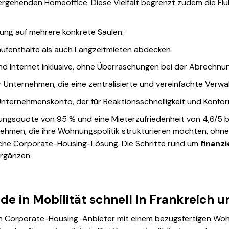
rgehenden Homeoffice. Diese Vielfalt begrenzt zudem die Fluk
tung auf mehrere konkrete Säulen:
zaufenthalte als auch Langzeitmieten abdecken
nd Internet inklusive, ohne Überraschungen bei der Abrechnu
ür Unternehmen, die eine zentralisierte und vereinfachte Ve
Unternehmenskonto, der für Reaktionsschnelligkeit und Konfor
gungsquote von 95 % und eine Mieterzufriedenheit von 4,6/5 be
ehmen, die ihre Wohnungspolitik strukturieren möchten, ohne 
iche Corporate-Housing-Lösung. Die Schritte rund um
finanz
ergänzen.
e in Mobilität schnell in Frankreich u
inen Corporate-Housing-Anbieter mit einem bezugsfertigen W