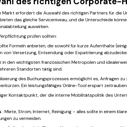
 Wahl des richtigen Corporate
m Markt erfordert die Auswahl des richtigen Partners für die 
e bieten das gleiche Serviceniveau, und die Unterschiede könne
onalabteilung auswirken.
Verpflichtung prüfen sollten:
ollte Formeln anbieten, die sowohl für kurze Aufenthalte (ein
nen von Versetzung, Entsendung oder Expatriierung abzudecke
z in den wichtigsten französischen Metropolen und idealerwei
ehreren Standorten tätig sind.
talisierung des Buchungsprozesses ermöglicht es, Anfragen zu 
erkürzen. Ein leistungsfähiges Online-Tool erspart zeitrauben
ziger Kontaktpunkt, der die interne Mobilitätspolitik des Unte
s
: Miete, Strom, Internet, Reinigung – alles sollte in einem kla
ngen zu vermeiden.