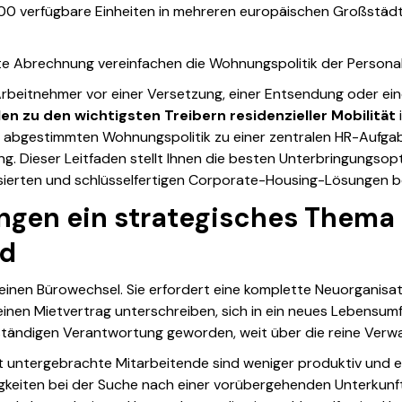
0 verfügbare Einheiten in mehreren europäischen Großstädten,
erte Abrechnung vereinfachen die Wohnungspolitik der Persona
beitnehmer vor einer Versetzung, einer Entsendung oder ein
en zu den wichtigsten Treibern residenzieller Mobilität
tät abgestimmten Wohnungspolitik zu einer zentralen HR-Aufga
. Dieser Leitfaden stellt Ihnen die besten Unterbringungsopt
lisierten und schlüsselfertigen Corporate-Housing-Lösungen be
en ein strategisches Thema f
nd
 einen Bürowechsel. Sie erfordert eine komplette Neuorganisat
inen Mietvertrag unterschreiben, sich in ein neues Lebensumfe
ständigen Verantwortung geworden, weit über die reine Verwa
cht untergebrachte Mitarbeitende sind weniger produktiv und 
gkeiten bei der Suche nach einer vorübergehenden Unterkunft