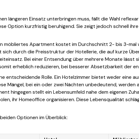
 längeren Einsatz unterbringen muss, fällt die Wahl reflexart
ese Option kurzfristig beruhigend. Sie zeigt jedoch schnell ih
 Ein möbliertes Apartment kostet im Durchschnitt 2- bis 3-mal 
 sich durch die Preisstruktur der Hotellerie, die auf kurze Üb
iteinsatz. Bei einer Entsendung über mehrere Monate lässt s
omit erheblich reduzieren, bei besserer Absetzbarkeit der e
eine entscheidende Rolle. Ein Hotelzimmer bietet weder eine 
ese Mängel, bei ein oder zwei Nächten unbedeutend, werden 
ment hingegen stellt ein Lebensumfeld nahe dem eigenen Zuh
len, ihr Homeoffice organisieren. Diese Lebensqualität schläg
beiden Optionen im Überblick: