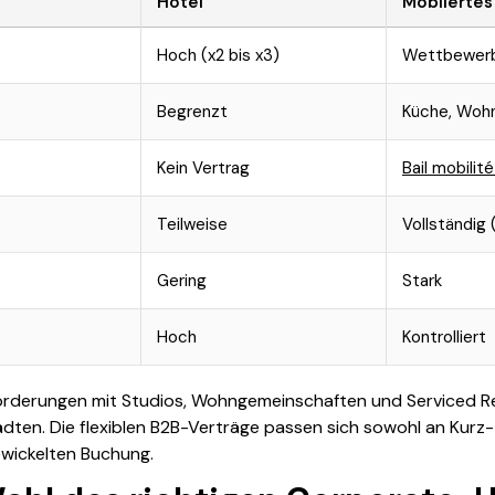
Hotel
Möbliertes
Hoch (x2 bis x3)
Wettbewerb
Begrenzt
Küche, Wohn
Kein Vertrag
Bail mobilit
Teilweise
Vollständig
Gering
Stark
Hoch
Kontrolliert
rderungen mit Studios, Wohngemeinschaften und Serviced Res
en. Die flexiblen B2B-Verträge passen sich sowohl an Kurz- a
gewickelten Buchung.