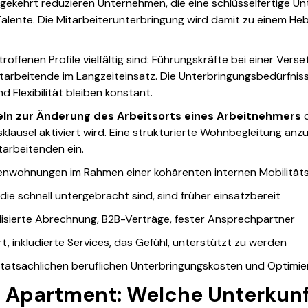
ekehrt reduzieren Unternehmen, die eine schlüsselfertige Un
Talente. Die Mitarbeiterunterbringung wird damit zu einem He
troffenen Profile vielfältig sind: Führungskräfte bei einer Ver
arbeitende im Langzeiteinsatz. Die Unterbringungsbedürfnisse
 Flexibilität bleiben konstant.
geln zur Änderung des Arbeitsorts eines Arbeitnehmers
klausel aktiviert wird. Eine strukturierte Wohnbegleitung anz
arbeitenden ein.
menwohnungen im Rahmen einer kohärenten internen Mobilitätsp
die schnell untergebracht sind, sind früher einsatzbereit
alisierte Abrechnung, B2B-Verträge, fester Ansprechpartner
t, inkludierte Services, das Gefühl, unterstützt zu werden
 tatsächlichen beruflichen Unterbringungskosten und Optimi
 Apartment: Welche Unterkunft