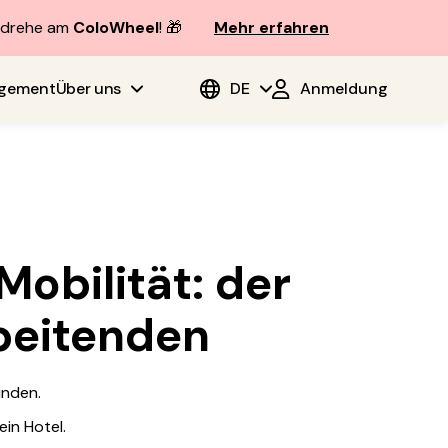
d drehe am
ColoWheel
! 🎁
Mehr erfahren
agement
Über uns
DE
Anmeldung
obilität: der
rbeitenden
inden.
ein Hotel.