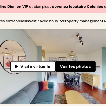
line Dion en VIP
et bien plus :
devenez locataire Colonies
e
res entreprises
Investir avec nous
Property management
A
Visite virtuelle
Voir les photos