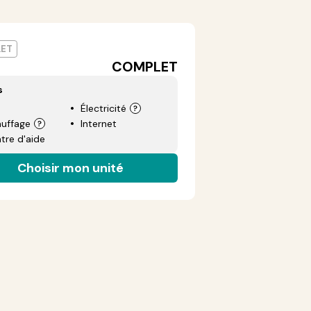
ET
COMPLET
s
Électricité
uffage
Internet
tre d'aide
Choisir mon unité