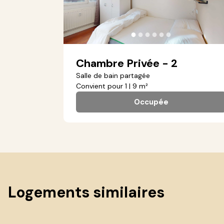
●
●
●
●
●
●
Chambre Privée - 2
Salle de bain partagée
Convient pour 1 | 9 m²
Occupée
Logements similaires