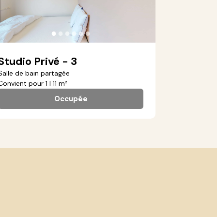
●
●
●
●
●
●
Studio Privé - 3
Salle de bain partagée
Convient pour 1 | 11 m²
Occupée