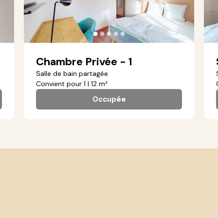
●
●
●
●
●
Chambre Privée - 1
Salle de bain partagée
Convient pour 1 | 12 m²
Occupée