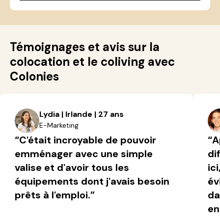
Témoignages et avis sur la
colocation et le coliving avec
Colonies
Lydia | Irlande | 27 ans
E-Marketing
“C'était incroyable de pouvoir
“A
emménager avec une simple
di
valise et d'avoir tous les
ic
équipements dont j'avais besoin
év
prêts à l'emploi.”
da
en