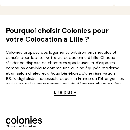
Pourquoi choisir Colonies pour
votre Colocation à Lille ?
Colonies propose des logements entièrement meublés et
pensés pour faciliter votre vie quotidienne à Lille. Chaque
résidence dispose de chambres spacieuses et d'espaces
communs conviviaux comme une cuisine équipée moderne
et un salon chaleureux. Vous bénéficiez d'une réservation
100% digitalisée, accessible depuis la France ou l'étranger. Les
visites virtuelles vous permettent de découvrir chaque pièce
et chaque étage avant même de vous engager. Tous nos
Lire plus +
appartements incluent les charges, l'internet et l'accès à un
support dédié. Cette formule tout compris élimine les
mauvaises surprises et simplifie votre installation dans cette
ville dynamique. Chaque chambre dispose du meuble
nécessaire pour s'installer immédiatement dans notre
colocation lilloise. Que vous soyez étudiant ou jeune actif,
Colonies vous accompagne à chaque étape pour trouver le
21 rue de Bruxelles