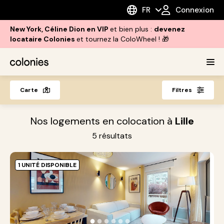
FR
Connexion
New York, Céline Dion en VIP
et bien plus :
devenez
locataire Colonies
et tournez la ColoWheel ! 🎁
Carte
Filtres
Nos logements en colocation à
Lille
5
résultats
1 UNITÉ DISPONIBLE
L
M
à
●
●
●
●
●
●