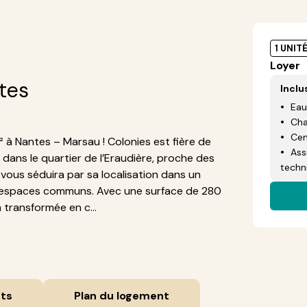
1 UNIT
Loyer
tes
Inclu
Eau
Cha
Cen
 à Nantes – Marsau ! Colonies est fière de
Ass
dans le quartier de l’Eraudière, proche des
techn
vous séduira par sa localisation dans un
ux espaces communs. Avec une surface de 280
transformée en c...
ts
Plan du logement