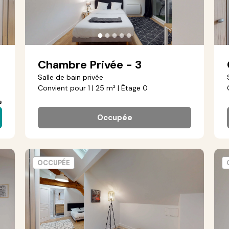
●
●
●
●
●
Chambre Privée - 3
Salle de bain privée
Convient pour 1 | 25 m² | Étage 0
s
Occupée
OCCUPÉE