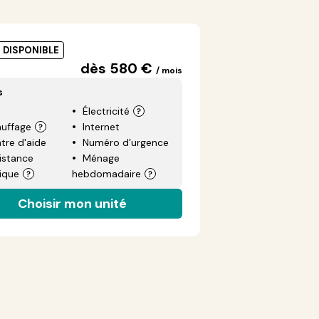
É DISPONIBLE
dès 580 €
/ mois
s
Électricité
uffage
Internet
tre d'aide
Numéro d’urgence
istance
Ménage
ique
hebdomadaire
Choisir mon unité