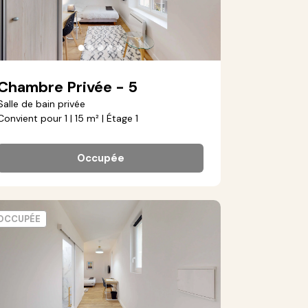
●
●
●
●
●
Chambre Privée - 5
Salle de bain privée
Convient pour 1 | 15 m² | Étage 1
Occupée
OCCUPÉE