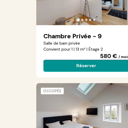
●
●
●
●
●
Chambre Privée - 9
Salle de bain privée
Convient pour 1 | 13 m² | Étage 2
580 €
/ moi
Réserver
OCCUPÉE