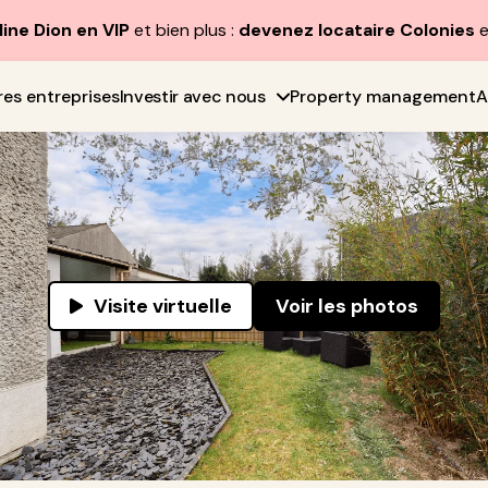
line Dion en VIP
et bien plus :
devenez locataire Colonies
e
res entreprises
Investir avec nous
Property management
A
Visite virtuelle
Voir les photos