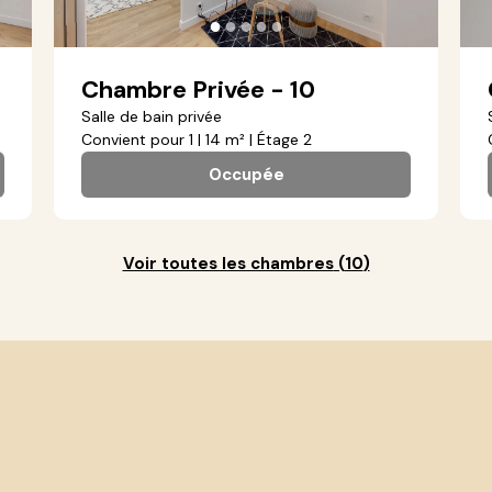
●
●
●
●
●
Chambre Privée - 10
Salle de bain privée
Convient pour 1 | 14 m² | Étage 2
Occupée
Voir toutes les chambres
(
10
)