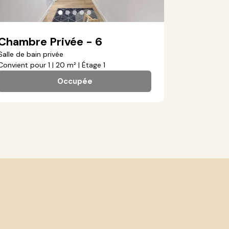
●
●
●
●
●
Chambre Privée - 6
Salle de bain privée
Convient pour 1 | 20 m² | Étage 1
Occupée