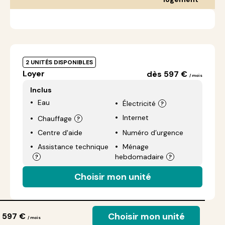
2 UNITÉS DISPONIBLES
Loyer
dès 597 €
/ mois
Inclus
Eau
Électricité
Internet
Chauffage
Centre d'aide
Numéro d’urgence
Assistance technique
Ménage
hebdomadaire
Choisir mon unité
Choisir mon unité
 597 €
/ mois