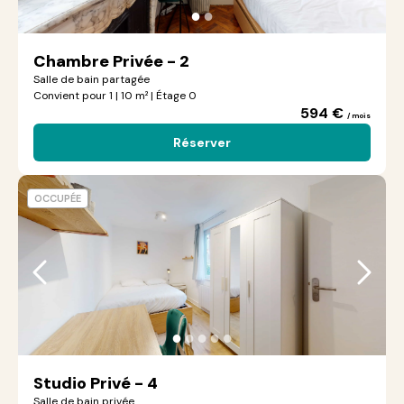
●
●
Chambre Privée - 2
Salle de bain partagée
Convient pour 1 | 10 m² | Étage 0
594 €
/ mois
Réserver
OCCUPÉE
●
●
●
●
●
Studio Privé - 4
Salle de bain privée