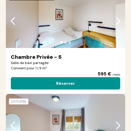
●
●
●
Chambre Privée - 5
Salle de bain partagée
Convient pour 1 | 9 m²
595 €
/ mois
Réserver
OCCUPÉE