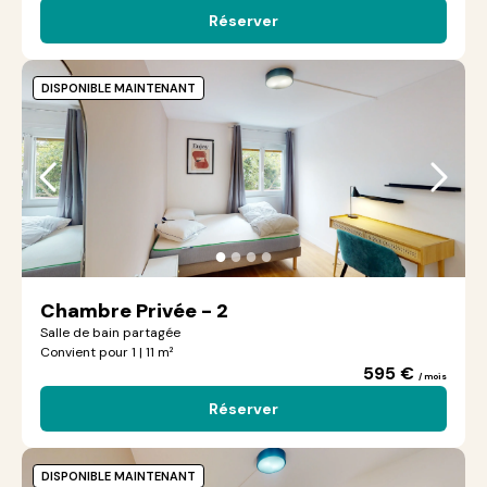
Réserver
DISPONIBLE MAINTENANT
●
●
●
●
Chambre Privée - 2
Salle de bain partagée
Convient pour 1 | 11 m²
595 €
/ mois
Réserver
DISPONIBLE MAINTENANT