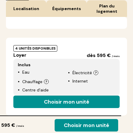
Plan du
Localisation
Équipements
logement
4 UNITÉS DISPONIBLES
Loyer
dès 595 €
/ mois
Inclus
Eau
Électricité
Internet
Chauffage
Centre d'aide
Choisir mon unité
Choisir mon unité
 595 €
/ mois