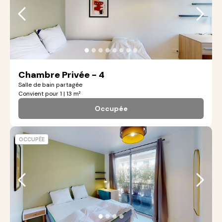
●
●
●
●
●
●
●
●
Chambre Privée - 4
Salle de bain partagée
Convient pour 1 | 13 m²
Occupée
OCCUPÉE
●
●
●
●