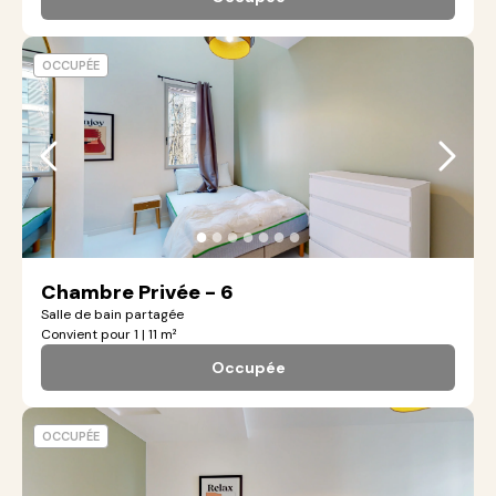
OCCUPÉE
●
●
●
●
●
●
●
Chambre Privée - 6
Salle de bain partagée
Convient pour 1 | 11 m²
Occupée
OCCUPÉE