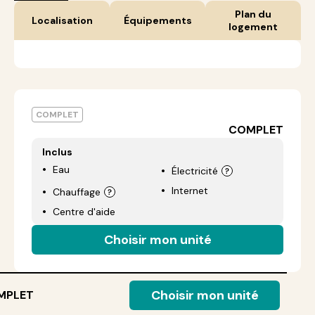
Plan du
Localisation
Équipements
logement
COMPLET
COMPLET
Inclus
Eau
Électricité
Internet
Chauffage
Centre d'aide
Choisir mon unité
Choisir mon unité
MPLET