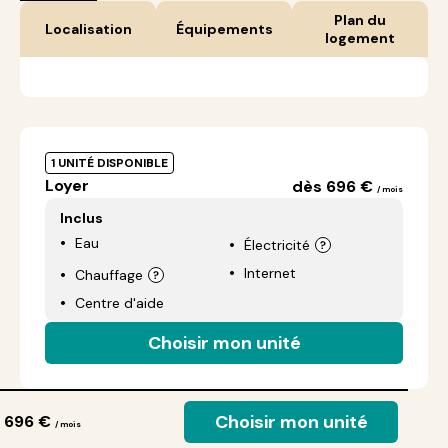
Plan du
Localisation
Équipements
logement
1 UNITÉ DISPONIBLE
Loyer
dès 696 €
/ mois
Inclus
Eau
Électricité
Internet
Chauffage
Centre d'aide
Choisir mon unité
Choisir mon unité
 696 €
/ mois