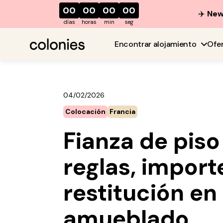
00
00
00
00
✈️
New 
días
horas
min
seg
Encontrar alojamiento
Ofe
04/02/2026
Colocación
Francia
Fianza de pis
reglas, import
restitución en 
amueblado