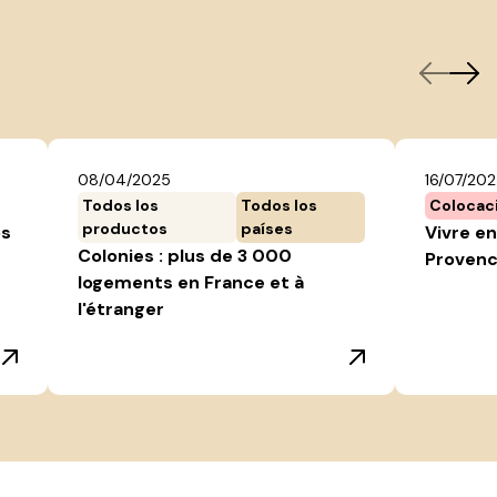
08/04/2025
16/07/20
Todos los
Todos los
Colocac
productos
países
os
Vivre en
Colonies : plus de 3 000
Provenc
logements en France et à
l'étranger