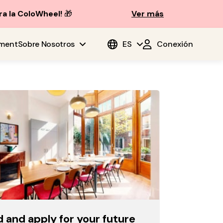
ra la ColoWheel!
🎁
Ver más
ment
Sobre Nosotros
ES
Conexión
d and apply for your future