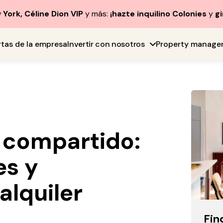
York, Céline Dion VIP
y más:
¡hazte inquilino Colonies
y
gi
rtas de la empresa
Invertir con nosotros
Property manage
o compartido:
es y
alquiler
Fin