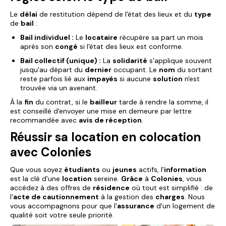
Le
délai
de restitution dépend de l'état des lieux et du
type
de
bail
:
Bail individuel :
Le
locataire
récupère sa part un mois
après son
congé
si l'état des lieux est conforme.
Bail collectif (unique) :
La
solidarité
s'applique souvent
jusqu'au départ du
dernier
occupant. Le
nom
du sortant
reste parfois lié aux
impayés
si aucune
solution
n'est
trouvée via un avenant.
À la
fin
du contrat, si le
bailleur
tarde à rendre la somme, il
est conseillé d'envoyer une mise en demeure par lettre
recommandée avec
avis de réception
.
Réussir sa location en colocation
avec Colonies
Que vous soyez
étudiants
ou
jeunes
actifs, l'
information
est la clé d'une
location
sereine.
Grâce
à
Colonies
, vous
accédez à des offres de
résidence
où tout est simplifié : de
l'
acte de cautionnement
à la gestion des
charges
. Nous
vous accompagnons pour que l'
assurance
d'un logement de
qualité soit votre seule priorité.