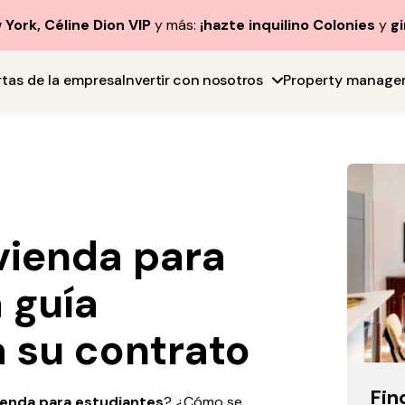
York, Céline Dion VIP
y más:
¡hazte inquilino Colonies
y
gi
rtas de la empresa
Invertir con nosotros
Property manage
vienda para
a guía
 su contrato
Fin
ienda para estudiantes
? ¿Cómo se