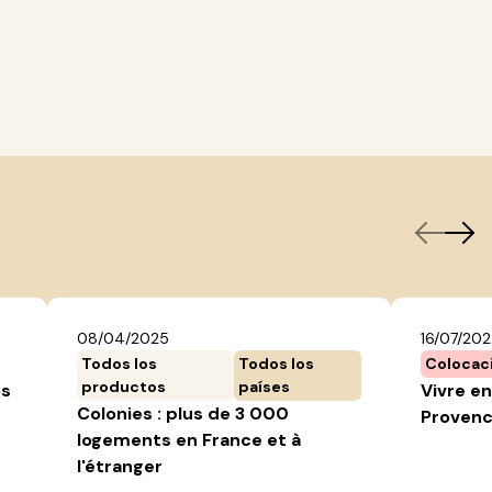
08/04/2025
16/07/20
Todos los
Todos los
Colocac
productos
países
os
Vivre en
Colonies : plus de 3 000
Provenc
logements en France et à
l'étranger