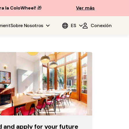
ra la ColoWheel!
🎁
Ver más
ment
Sobre Nosotros
ES
Conexión
d and apply for your future