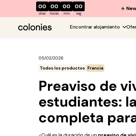
00
00
00
00
✈️
New 
días
horas
min
seg
Encontrar alojamiento
Ofe
05/02/2026
Todos los productos
Francia
Preaviso de vi
estudiantes: l
completa para
¿Cuál es la duración de un
preaviso de viv