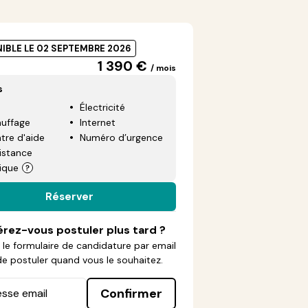
IBLE LE 02 SEPTEMBRE 2026
1 390 €
/ mois
s
Électricité
uffage
Internet
tre d'aide
Numéro d’urgence
istance
ique
Réserver
érez-vous postuler plus tard ?
le formulaire de candidature par email
de postuler quand vous le souhaitez.
Confirmer