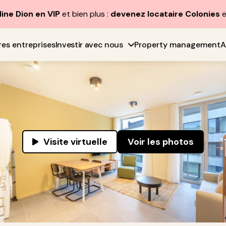
line Dion en VIP
et bien plus :
devenez locataire Colonies
e
res entreprises
Investir avec nous
Property management
A
Visite virtuelle
Voir les photos