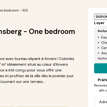
ne bedroom - 103
DISPON
Loyer
nsberg - One bedroom
Inclu
Eau
Cha
Cen
Ass
e avec bureau séparé à Anvers ! Colonies
techn
m² idéalement situé au cœur d'Anvers.
ace a été conçu pour vous offrir une
et profitez de la ville dès le premier jour.
Préf
ouvrant sur une terrass...
Recevez 
afin 