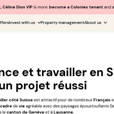
, Céline Dion VIP
& more:
become a Colonies tenant
and
ffers
Invest with us
Property management
About us
ce et travailler en S
n projet réussi
iller côté Suisse
est attractif pour de nombreux
Français
e
cadre
de
vie
agréable avec des paysages époustouflants (le
s le
canton de Genève
et à
Lausanne
.