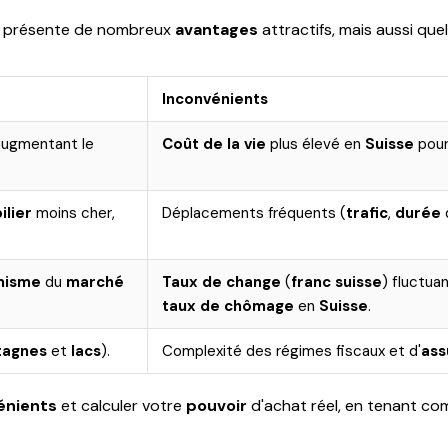
présente de nombreux
avantages
attractifs, mais aussi qu
Inconvénients
augmentant le
Coût de la vie
plus élevé en
Suisse
pour
lier
moins cher,
Déplacements fréquents (
trafic
,
durée
d
misme
du
marché
Taux de change
(
franc suisse
) fluctua
taux de chômage
en
Suisse
.
agnes
et
lacs
).
Complexité des régimes fiscaux et d'
ass
énients
et calculer votre
pouvoir
d'achat réel, en tenant c