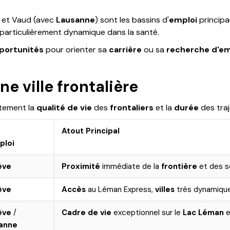
et Vaud (avec
Lausanne
) sont les bassins d'
emploi
principa
particulièrement dynamique dans la santé.
portunités
pour orienter sa
carrière
ou sa
recherche d'em
une ville frontalière
tement la
qualité de vie
des
frontaliers
et la
durée
des traj
Atout Principal
ploi
ève
Proximité
immédiate de la
frontière
et des s
ève
Accès
au Léman Express,
villes
très dynamique
ève
/
Cadre de vie
exceptionnel sur le
Lac Léman
e
anne