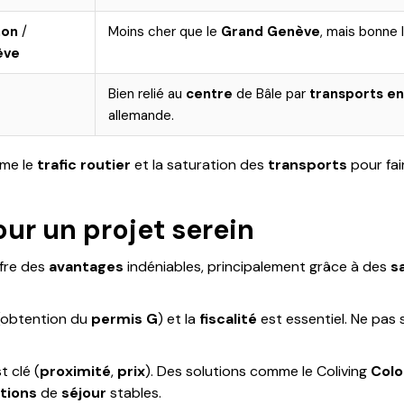
non
/
Moins cher que le
Grand Genève
, mais bonne l
ève
Bien relié au
centre
de Bâle par
transports e
allemande.
mme le
trafic routier
et la saturation des
transports
pour fair
pour un projet serein
fre des
avantages
indéniables, principalement grâce à des
s
obtention du
permis G
) et la
fiscalité
est essentiel. Ne pas 
t clé (
proximité
,
prix
). Des solutions comme le Coliving
Colo
tions
de
séjour
stables.