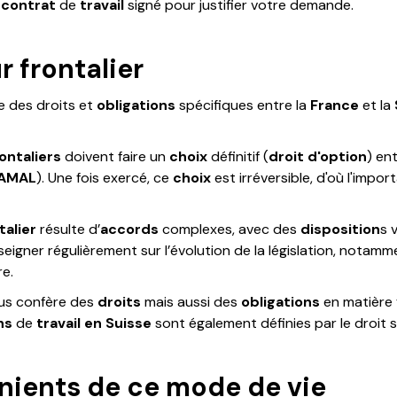
e
contrat
de
travail
signé pour justifier votre demande.
r frontalier
e des droits et
obligations
spécifiques entre la
France
et la
rontaliers
doivent faire un
choix
définitif (
droit d'option
) ent
AMAL
). Une fois exercé, ce
choix
est irréversible, d'où l'imp
talier
résulte d’
accords
complexes, avec des
disposition
s 
nseigner régulièrement sur l’évolution de la législation, notamm
re.
us confère des
droits
mais aussi des
obligations
en matière 
ns
de
travail en Suisse
sont également définies par le droit 
nients de ce mode de vie