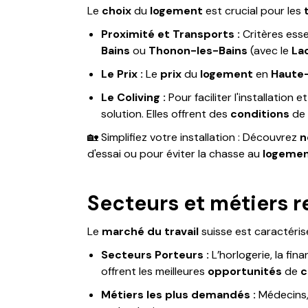
Le
choix
du
logement
est crucial pour les
Proximité et Transports :
Critères esse
Bains
ou
Thonon-les-Bains
(avec le
La
Le Prix :
Le
prix
du
logement
en
Haute
Le Coliving :
Pour faciliter l'installation e
solution. Elles offrent des
conditions
de
🏡 Simplifiez votre installation : Découvrez
n
d'essai ou pour éviter la chasse au
logeme
Secteurs et métiers r
Le
marché du travail
suisse est caractéris
Secteurs Porteurs :
L’horlogerie, la fin
offrent les meilleures
opportunités
de
c
Métiers les plus demandés :
Médecins, 