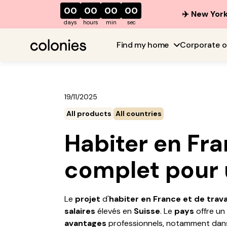
00
00
00
00
✈️ New York
days
hours
min
sec
Find my home
Corporate o
19/11/2025
All products
All countries
Habiter en Fran
complet pour u
Le
projet
d'
habiter en France et de trava
salaires
élevés en
Suisse
. Le
pays
offre un
avantages
professionnels, notamment dan