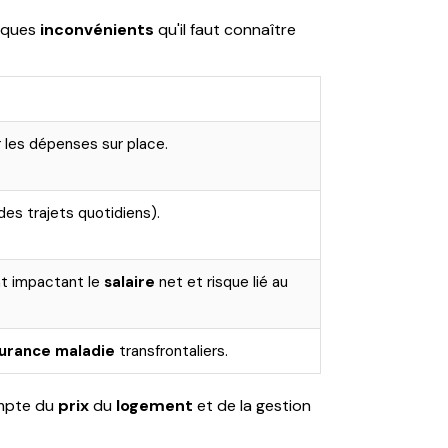
elques
inconvénients
qu'il faut connaître
 les dépenses sur place.
es trajets quotidiens).
nt impactant le
salaire
net et risque lié au
urance maladie
transfrontaliers.
ompte du
prix
du
logement
et de la gestion