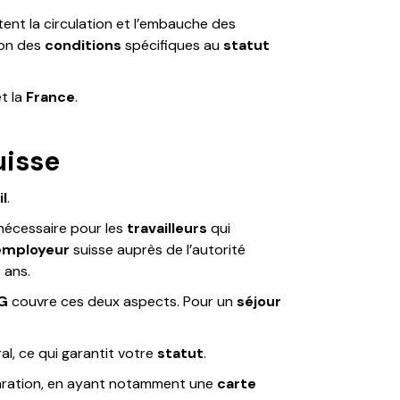
tent la circulation et l’embauche des
on des
conditions
spécifiques au
statut
t la
France
.
uisse
il
.
nécessaire pour les
travailleurs
qui
employeur
suisse auprès de l’autorité
 ans.
G
couvre ces deux aspects. Pour un
séjour
ral, ce qui garantit votre
statut
.
aration, en ayant notamment une
carte