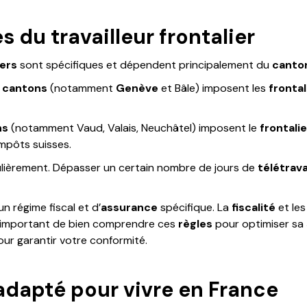
s du travailleur frontalier
iers
sont spécifiques et dépendent principalement du
canto
s
cantons
(notamment
Genève
et Bâle) imposent les
frontal
ns
(notamment Vaud, Valais, Neuchâtel) imposent le
frontalie
impôts suisses.
lièrement. Dépasser un certain nombre de jours de
télétrava
n régime fiscal et d’
assurance
spécifique. La
fiscalité
et le
st important de bien comprendre ces
règles
pour optimiser sa
our garantir votre conformité.
adapté pour vivre en France