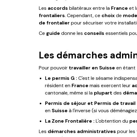
Les
accords
bilatéraux entre la
France
et 
frontaliers
. Cependant, ce
choix
de
mode 
de frontalier
pour sécuriser votre installati
Ce
guide
donne les
conseils
essentiels po
Les démarches adminis
Pour pouvoir
travailler en Suisse
en étant
Le permis G :
C'est le sésame indispens
résident en
France
mais exercent leur
ac
cantonale, même si la
plupart
des
déma
Permis de séjour et Permis de travail 
en
Suisse
à l'inverse (si vous déménagiez
La Zone Frontalière :
L'obtention du
pe
Les
démarches administratives
pour les