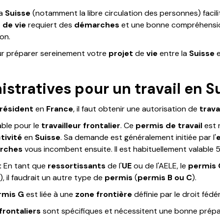
la
Suisse
(notamment la libre circulation des personnes) facili
de vie
requiert des
démarches
et une bonne compréhensi
on.
ur préparer sereinement votre
projet
de
vie
entre la
Suisse
e
tratives pour un travail en S
résident
en
France
, il faut obtenir une autorisation de
trava
able pour le
travailleur frontalier
. Ce
permis de travail
est 
tivité
en
Suisse
. Sa demande est généralement initiée par l'
rches
vous incombent ensuite. Il est habituellement valable 5
:
En tant que
ressortissants
de l'
UE
ou de l'AELE, le
permis 
), il faudrait un autre type de
permis
(
permis B ou C
).
rmis G
est liée à une
zone
frontière
définie par le droit fédé
frontaliers
sont spécifiques et nécessitent une bonne prép