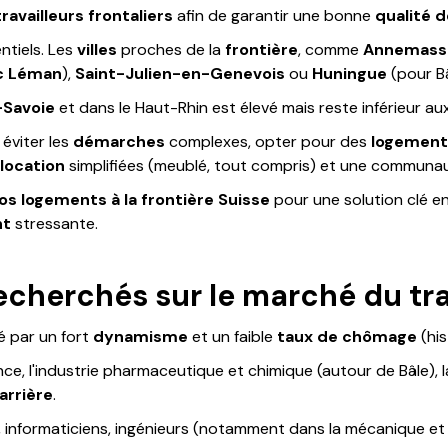
travailleurs frontaliers
afin de garantir une bonne
qualité d
ntiels. Les
villes
proches de la
frontière
, comme
Annemass
c Léman
),
Saint-Julien-en-Genevois
ou
Huningue
(pour Bâ
-Savoie
et dans le Haut-Rhin est élevé mais reste inférieur au
t éviter les
démarches
complexes, opter pour des
logement
location
simplifiées (meublé, tout compris) et une commun
os logements à la frontière Suisse
pour une solution clé e
nt
stressante.
echerchés sur le marché du tra
é par un fort
dynamisme
et un faible
taux de chômage
(his
ance, l'industrie pharmaceutique et chimique (autour de Bâle), 
arrière
.
informaticiens, ingénieurs (notamment dans la mécanique et l'