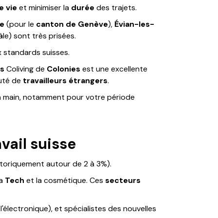
e vie
et minimiser la
durée
des trajets.
e
(pour le
canton de Genève
),
Évian-les-
le) sont très prisées.
x standards suisses.
s
Coliving de
Colonies
est une excellente
auté de
travailleurs étrangers
.
n main, notamment pour votre période
vail suisse
toriquement autour de 2 à 3%).
la
Tech
et la cosmétique. Ces
secteurs
électronique), et spécialistes des nouvelles