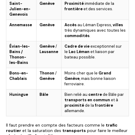
Saint-
Genève
Proximité
immédiate de la
Julien-en-
frontière
et des services.
Genevois
Annemasse
Genève
Accès
au Léman Express,
villes
très dynamiques avec toutes les
commodités
.
Évian-les-
Genève
/
Cadre de vie
exceptionnel sur
Bains /
Lausanne
le
Lac Léman
et liaison par
Thonon-
bateau possible.
les-Bains
Bons-en-
Thonon
/
Moins cher que le
Grand
Chablais
Genève
Genève
, mais bonne liaison
ferroviaire.
Huningue
Bâle
Bien relié au
centre
de Bâle par
transports en commun
et à
proximité
de la
frontière
allemande.
Il faut prendre en compte des facteurs comme le
trafic
routier
et la saturation des
transports
pour faire le meilleur