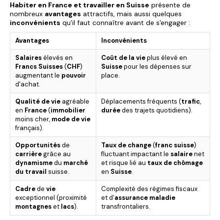
Habiter en France et travailler en Suisse
présente de
nombreux
avantages
attractifs, mais aussi quelques
inconvénients
qu'il faut connaître avant de s'engager :
Avantages
Inconvénients
Salaires
élevés en
Coût de la vie
plus élevé en
Francs Suisses
(
CHF
)
Suisse
pour les dépenses sur
augmentant le
pouvoir
place.
d'achat.
Qualité de vie
agréable
Déplacements fréquents (
trafic
,
en
France
(
immobilier
durée
des trajets quotidiens).
moins cher,
mode de vie
français).
Opportunités
de
Taux de change
(
franc suisse
)
carrière
grâce au
fluctuant impactant le
salaire
net
dynamisme
du
marché
et risque lié au
taux de chômage
du travail
suisse.
en
Suisse
.
Cadre
de
vie
Complexité des régimes fiscaux
exceptionnel (proximité
et d'
assurance maladie
montagnes
et
lacs
).
transfrontaliers.