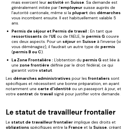
mais exercent leur
activité
en
Suisse
. Sa demande est
généralement initiée par l'
employeur
suisse auprès de
l’autorité cantonale, même si la
plupart
des
démarches
vous incombent ensuite. Il est habituellement valable 5
ans.
Permis de séjour et Permis de travail :
En tant que
ressortissants
de l'
UE
ou de l'AELE, le
permis G
couvre
ces deux aspects. Pour un
séjour
en
Suisse
à l'inverse (si
vous déménagiez), il faudrait un autre type de
permis
(
permis B ou C
).
La Zone Frontalière :
L'obtention du
permis G
est liée à
une
zone
frontière
définie par le droit fédéral, ce qui
garantit votre
statut
.
Les
démarches administratives
pour les
frontaliers
sont
spécifiques et nécessitent une bonne préparation, en ayant
notamment une
carte d'identité
ou un passeport à jour, et
votre
contrat
de
travail
signé pour justifier votre demande.
Le statut de travailleur frontalier
Le
statut de travailleur frontalier
implique des droits et
obligations
spécifiques entre la
France
et la
Suisse
, créant