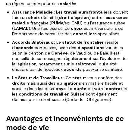
un régime unique pour ces
salariés
.
Assurance Maladie :
Les
travailleurs frontaliers
doivent
faire un
choix
définitif (
droit d'option
) entre l’
assurance
maladie
française (
PUMa
/ex-CMU) ou l'assurance suisse
(
LAMAL
). Une fois exercé, ce
choix
est irréversible, d'où
l'importance de consulter des
conseillers
spécialisés.
Accords Bilatéraux :
Le
statut de frontalier
résulte
d’
accords
complexes, avec des
disposition
s variables
selon le
canton de Genève
, de Vaud ou de Bâle. Il est
conseillé de se renseigner régulièrement sur l’évolution de
la législation, notamment sur le
télétravail
qui a été
encadré par de nouveaux
accords
post-crise sanitaire.
Le Statut de Travailleur :
Ce
statut
vous confère des
droits
mais aussi des
obligations
en matière fiscale et
sociale dans les deux
pays
. La
durée
de votre
contrat
et
les
conditions
de
travail en Suisse
sont également
définies par le droit suisse (Code des Obligations).
Avantages et inconvénients de ce
mode de vie