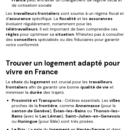
France
peut entraîner un changement de régime fiscal et
de cotisation sociale.
Les
travailleurs frontaliers
sont soumis à un régime fiscal et
d’
assurance
spécifique. La
fiscalité
et les
assurances
évoluent régulièrement, notamment pour les
télétravailleurs
. Il est important de bien comprendre ces
règles
pour optimiser sa
situation
. N'hésitez pas à consulter
des
conseillers
spécialisés ou des fiduciaires pour garantir
votre conformité.
Trouver un logement adapté pour
vivre en France
Le
choix
du
logement
est crucial pour les
travailleurs
frontaliers
afin de garantir une bonne
qualité de vie
et
minimiser la
durée
des trajets.
Proximité et Transports :
Critères essentiels. Les
villes
proches de la
frontière
, comme
Annemasse
(pour le
canton de Genève
),
Évian-les-Bains
ou
Thonon-les-
Bains
(avec le
Lac Léman
),
Saint-Julien-en-Genevois
ou
Huningue
(pour Bâle) sont très prisées.
Le Prix :
Le
prix
du
logement
en
Haute-Savoie
et dans