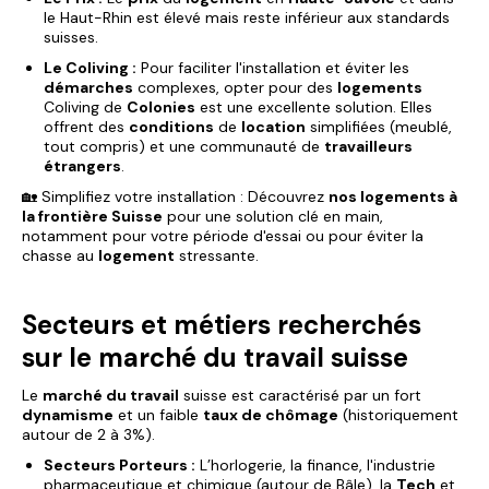
le Haut-Rhin est élevé mais reste inférieur aux standards
suisses.
Le Coliving :
Pour faciliter l'installation et éviter les
démarches
complexes, opter pour des
logements
Coliving de
Colonies
est une excellente solution. Elles
offrent des
conditions
de
location
simplifiées (meublé,
tout compris) et une communauté de
travailleurs
étrangers
.
🏡 Simplifiez votre installation : Découvrez
nos logements à
la frontière Suisse
pour une solution clé en main,
notamment pour votre période d'essai ou pour éviter la
chasse au
logement
stressante.
Secteurs et métiers recherchés
sur le marché du travail suisse
Le
marché du travail
suisse est caractérisé par un fort
dynamisme
et un faible
taux de chômage
(historiquement
autour de 2 à 3%).
Secteurs Porteurs :
L’horlogerie, la finance, l'industrie
pharmaceutique et chimique (autour de Bâle), la
Tech
et