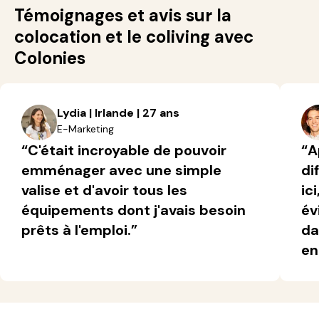
Témoignages et avis sur la
colocation et le coliving avec
Colonies
Lydia | Irlande | 27 ans
E-Marketing
“C'était incroyable de pouvoir
“A
emménager avec une simple
di
valise et d'avoir tous les
ic
équipements dont j'avais besoin
év
prêts à l'emploi.”
da
en