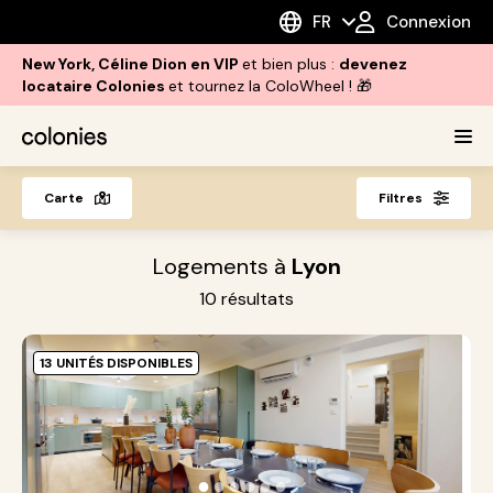
FR
Connexion
New York, Céline Dion en VIP
et bien plus :
devenez
locataire Colonies
et tournez la ColoWheel ! 🎁
Carte
Filtres
Logements à
Lyon
10
résultats
13 UNITÉS DISPONIBLES
G
L
L
●
●
●
●
●
●
p