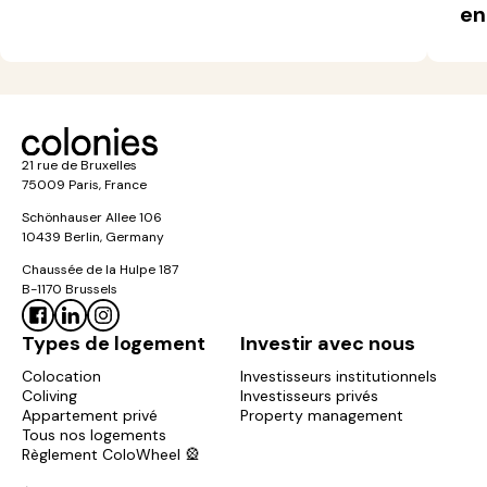
en
21 rue de Bruxelles
75009 Paris, France
Schönhauser Allee 106
10439 Berlin, Germany
Chaussée de la Hulpe 187
B-1170 Brussels
Types de logement
Investir avec nous
Colocation
Investisseurs institutionnels
Coliving
Investisseurs privés
Appartement privé
Property management
Tous nos logements
Règlement ColoWheel 🎡