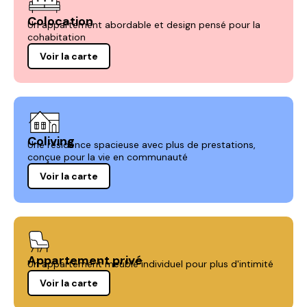
Colocation
Un appartement abordable et design pensé pour la
cohabitation
Voir la carte
Coliving
Une résidence spacieuse avec plus de prestations,
conçue pour la vie en communauté
Voir la carte
Appartement privé
Un appartement meublé individuel pour plus d'intimité
Voir la carte