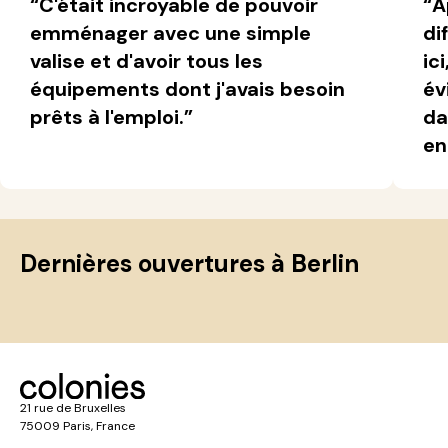
“C'était incroyable de pouvoir
“A
emménager avec une simple
di
valise et d'avoir tous les
ic
équipements dont j'avais besoin
év
prêts à l'emploi.”
da
en
Dernières ouvertures à Berlin
21 rue de Bruxelles
75009 Paris, France