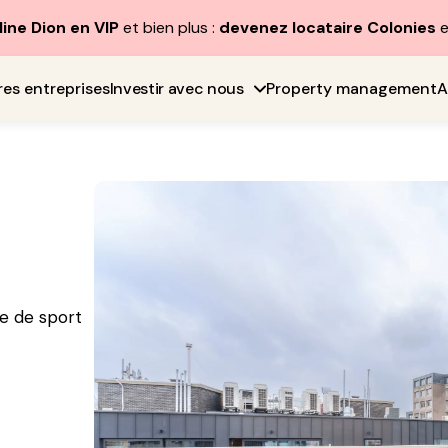
line Dion en VIP
et bien plus :
devenez locataire Colonies
e
res entreprises
Investir avec nous
Property management
A
e
e de sport