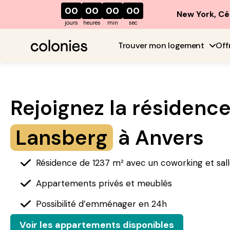
00
00
00
00
New York, Cé
jours
heures
min
sec
Trouver mon logement
Off
Rejoignez la résidenc
Lansberg
à
Anvers
Résidence de 1237
m² avec un coworking et sall
Appartements privés et meublés
Possibilité d’emménager en 24h
Voir les appartements disponibles