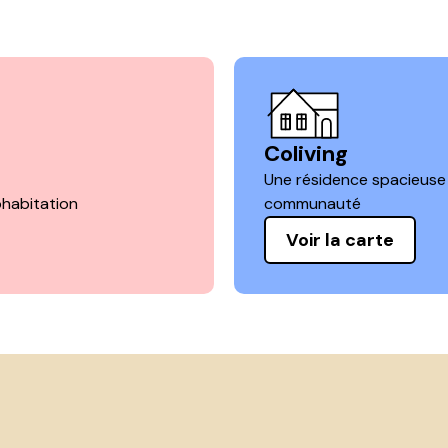
Coliving
Une résidence spacieuse 
habitation
communauté
Voir la carte