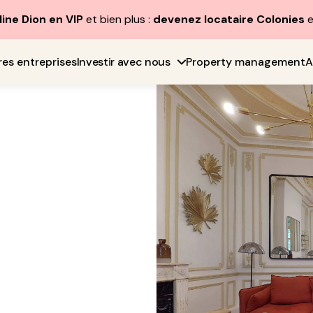
line Dion en VIP
et bien plus :
devenez locataire Colonies
e
res entreprises
Investir avec nous
Property management
A