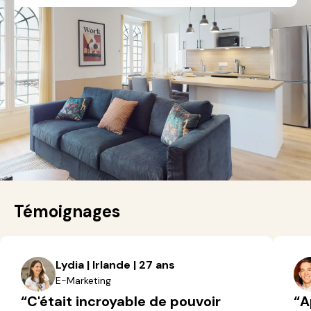
Témoignages
Lydia | Irlande | 27 ans
E-Marketing
“C'était incroyable de pouvoir
“A