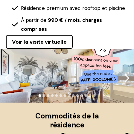
Résidence premium avec rooftop et piscine
À partir de
990 € / mois
,
charges
comprises
Voir la visite virtuelle
●
●
●
●
●
●
●
●
●
●
●
●
●
●
Commodités de la
résidence