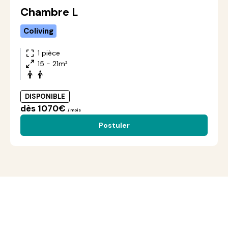
Chambre L
Coliving
1 pièce
15 - 21m²
DISPONIBLE
dès 1070€
/ mois
Postuler