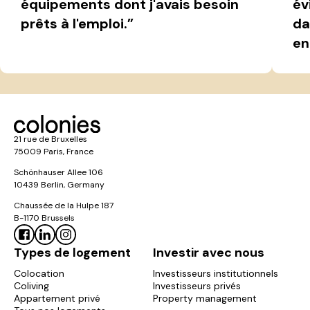
équipements dont j'avais besoin
év
prêts à l'emploi.”
da
en
21 rue de Bruxelles
75009 Paris, France
Schönhauser Allee 106
10439 Berlin, Germany
Chaussée de la Hulpe 187
B-1170 Brussels
Types de logement
Investir avec nous
Colocation
Investisseurs institutionnels
Coliving
Investisseurs privés
Appartement privé
Property management