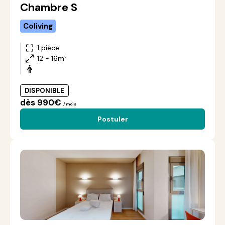
Chambre S
Coliving
1 pièce
12 - 16m²
DISPONIBLE
dès 990€
/ mois
Postuler