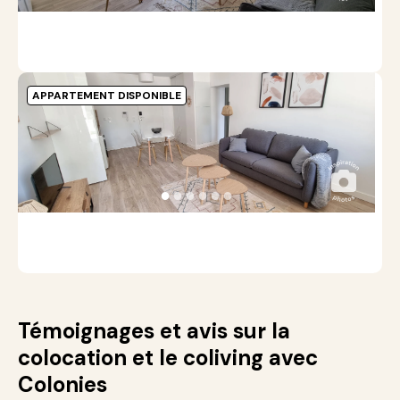
2
APPARTEMENT DISPONIBLE
P
E
A
●
●
●
●
●
●
2
Témoignages et avis sur la
colocation et le coliving avec
Colonies