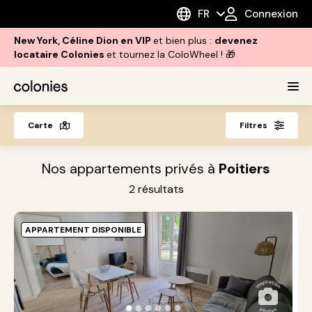
FR
Connexion
New York, Céline Dion en VIP
et bien plus :
devenez
locataire Colonies
et tournez la ColoWheel ! 🎁
Carte
Filtres
Nos appartements privés à
Poitiers
2
résultats
APPARTEMENT DISPONIBLE
P
A
A
●
●
●
●
●
●