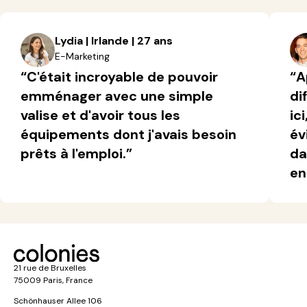
Lydia | Irlande | 27 ans
E-Marketing
“C'était incroyable de pouvoir
“A
emménager avec une simple
di
valise et d'avoir tous les
ic
équipements dont j'avais besoin
év
prêts à l'emploi.”
da
en
21 rue de Bruxelles
75009 Paris, France
Schönhauser Allee 106