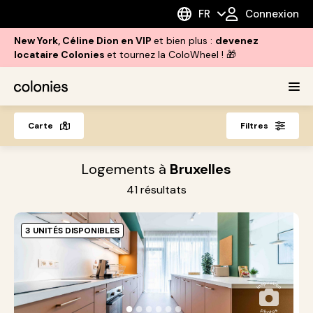
FR
Connexion
New York, Céline Dion en VIP
et bien plus :
devenez
locataire Colonies
et tournez la ColoWheel ! 🎁
Carte
Filtres
Logements à
Bruxelles
41
résultats
3 UNITÉS DISPONIBLES
M
W
L
L
●
●
●
●
●
●