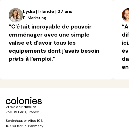
Lydia | Irlande | 27 ans
E-Marketing
“C'était incroyable de pouvoir
“A
emménager avec une simple
di
valise et d'avoir tous les
ic
équipements dont j'avais besoin
év
prêts à l'emploi.”
da
en
21 rue de Bruxelles
75009 Paris, France
Schönhauser Allee 106
10439 Berlin, Germany