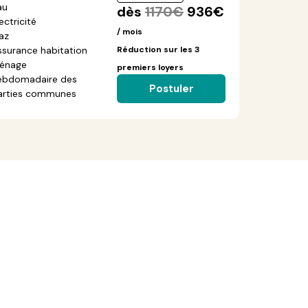
au
dès
1170€
936€
ectricité
/ mois
az
ssurance habitation
Réduction sur les 3
énage
premiers loyers
ebdomadaire des
Postuler
arties communes