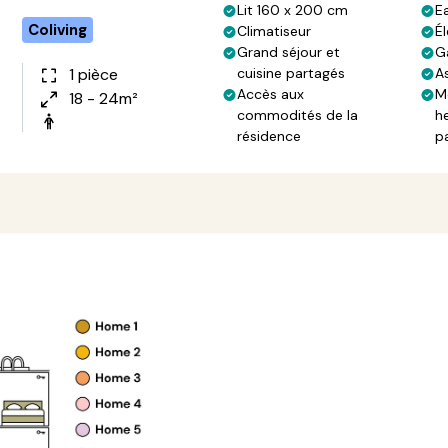
Lit 160 x 200 cm
E
Coliving
Climatiseur
Él
Grand séjour et
G
1 pièce
cuisine partagés
A
Accès aux
M
18 - 24m²
commodités de la
h
résidence
p