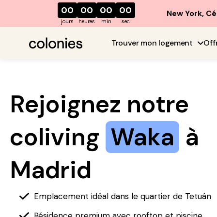
00
00
00
00
New York, Cé
jours
heures
min
sec
Trouver mon logement
Off
Rejoignez notre
coliving
Waka
à
Madrid
Emplacement idéal dans le quartier de Tetuán
Résidence premium avec rooftop et piscine