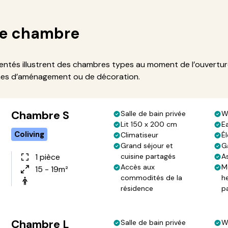
de chambre
sentés illustrent des chambres types au moment de l’ouvertu
rmes d’aménagement ou de décoration.
Chambre S
Salle de bain privée
W
Lit 150 x 200 cm
E
Coliving
Climatiseur
Él
Grand séjour et
G
1 pièce
cuisine partagés
A
Accès aux
M
15 - 19m²
commodités de la
h
résidence
p
Chambre L
Salle de bain privée
W