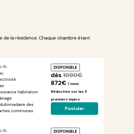
re de la résidence. Chaque chambre étant
i-Fi
DISPONIBLE
au
dès
1090€
ectricité
872€
/ mois
az
ssurance habitation
Réduction sur les 3
énage
premiers loyers
ebdomadaire des
Postuler
arties communes
i-Fi
DISPONIBLE