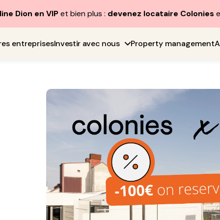
line Dion en VIP
et bien plus :
devenez locataire Colonies
e
res entreprises
Investir avec nous
Property management
A