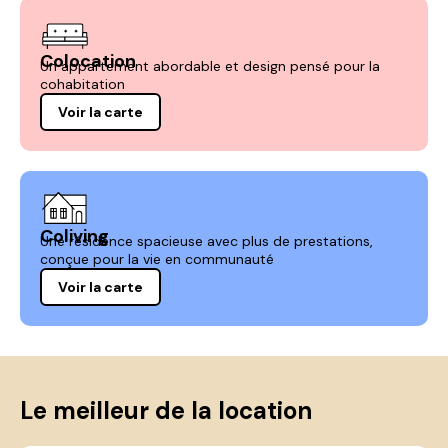
Colocation
Un appartement abordable et design pensé pour la
cohabitation
Voir la carte
Coliving
Une résidence spacieuse avec plus de prestations,
conçue pour la vie en communauté
Voir la carte
Le meilleur de la location