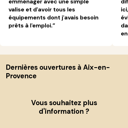
emménager avec une simple
di
valise et d'avoir tous les
ic
équipements dont j'avais besoin
év
prêts à l'emploi.”
da
en
Dernières ouvertures à Aix-en-
Provence
Vous souhaitez plus
d'information ?