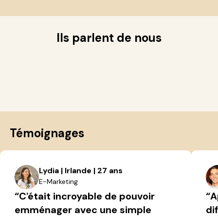
Ils parlent de nous
Témoignages
Lydia | Irlande | 27 ans
E-Marketing
“C'était incroyable de pouvoir
“A
emménager avec une simple
di