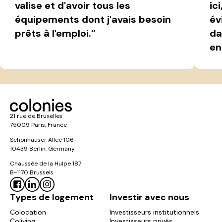
valise et d'avoir tous les
ic
équipements dont j'avais besoin
év
prêts à l'emploi.”
da
en
21 rue de Bruxelles
75009 Paris, France
Schönhauser Allee 106
10439 Berlin, Germany
Chaussée de la Hulpe 187
B-1170 Brussels
Types de logement
Investir avec nous
Colocation
Investisseurs institutionnels
Coliving
Investisseurs privés